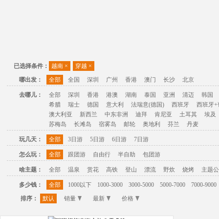
已选择条件：
越南
×
穿越
×
哪出发：
全部
全国
深圳
广州
香港
澳门
长沙
北京
去哪儿：
全部
深圳
香港
港澳
湖南
泰国
亚洲
清迈
韩国
希腊
瑞士
德国
意大利
法瑞意(德国)
西班牙
西班牙+
澳大利亚
新西兰
中东非洲
迪拜
肯尼亚
土耳其
埃及
苏梅岛
长滩岛
宿雾岛
邮轮
奥地利
芬兰
丹麦
玩几天：
全部
3日游
5日游
6日游
7日游
怎么玩：
全部
跟团游
自由行
半自助
包团游
啥主题：
全部
温泉
赏花
高铁
登山
漂流
野炊
烧烤
主题公
多少钱：
全部
1000以下
1000-3000
3000-5000
5000-7000
7000-9000
排序：
默认
销量
最新
价格