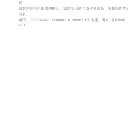
载
康辉惠旅网所提供的图片，如需使用请与原作者联系，版权归原作
所有。
电话：0755-88862139/88862161/88862163 备案：粤ICP备050881
号-1
地址：深圳市福田区福虹路世贸广场C座18楼 康辉旅行社福田分公