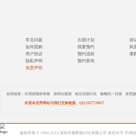
常见问题
出团计划
游
如何团购
我要预约
风
用户协议
预约流程
康
隐私声明
预约查询
免责声明
友情链接：
出境游报价价格
深圳出国游
哈尔滨旅行社
杨梅坑一日游
东莞
欢迎各优秀网站与我们交换链接。QQ:1927720827
版权所有 © 1984-2014 深圳市康辉旅行社有限公司 未经许可 不得