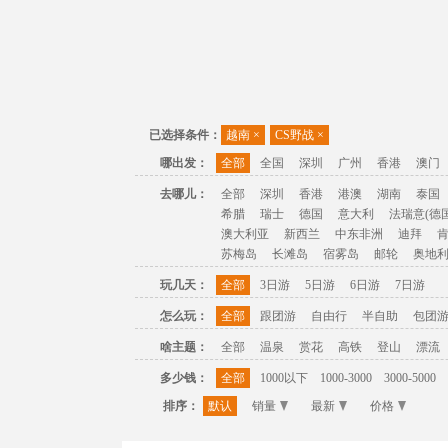
已选择条件：
越南
×
CS野战
×
哪出发：
全部
全国
深圳
广州
香港
澳门
去哪儿：
全部
深圳
香港
港澳
湖南
泰国
希腊
瑞士
德国
意大利
法瑞意(德国
澳大利亚
新西兰
中东非洲
迪拜
苏梅岛
长滩岛
宿雾岛
邮轮
奥地
玩几天：
全部
3日游
5日游
6日游
7日游
怎么玩：
全部
跟团游
自由行
半自助
包团
啥主题：
全部
温泉
赏花
高铁
登山
漂流
多少钱：
全部
1000以下
1000-3000
3000-5000
排序：
默认
销量
最新
价格