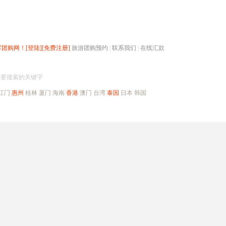
辉团购网！
[登陆]
[免费注册]
旅游团购预约
|
联系我们
|
在线汇款
搜团购
入要搜索的关键字
江门
惠州
桂林
厦门
海南
香港
澳门
台湾
泰国
日本
韩国
出境旅游
自驾游
高端海岛
公司旅游