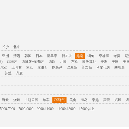
长沙
北京
亚洲
清迈
韩国
日本
新马泰
新加坡
越南
缅甸
柬埔寨
老挝
尼
)
西班牙
西班牙+葡萄牙
西欧
北欧
东欧
欧洲其他
美洲
美国
美
肯尼亚
土耳其
埃及
摩洛哥
以色列
巴厘岛
普吉岛
马尔代夫
塞班岛
利
芬兰
丹麦
游
野炊
烧烤
主题公园
单车
CS野战
美食
海岛
穿越
露营
拓展
溶
5000-7000
7000-9000
9000-11000
11000-13000
15000以上