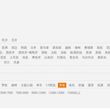
长沙
北京
亚洲
清迈
韩国
日本
新马泰
新加坡
越南
缅甸
柬埔寨
老挝
尼
)
西班牙
西班牙+葡萄牙
西欧
北欧
东欧
欧洲其他
美洲
美国
美
肯尼亚
土耳其
埃及
摩洛哥
以色列
巴厘岛
普吉岛
马尔代夫
塞班岛
利
芬兰
丹麦
游
野炊
烧烤
主题公园
单车
CS野战
美食
海岛
穿越
露营
拓展
溶
5000-7000
7000-9000
9000-11000
11000-13000
15000以上