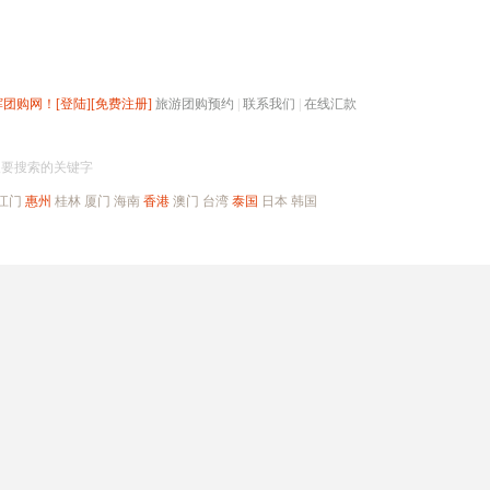
辉团购网！
[登陆]
[免费注册]
旅游团购预约
|
联系我们
|
在线汇款
搜团购
入要搜索的关键字
江门
惠州
桂林
厦门
海南
香港
澳门
台湾
泰国
日本
韩国
出境旅游
自驾游
高端海岛
公司旅游