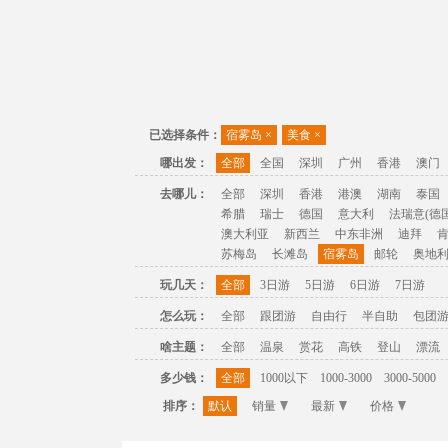
已选择条件：
宿雾岛
×
美食
×
哪出发：
全部
全国
深圳
广州
香港
澳门
去哪儿：
全部
深圳
香港
港澳
湖南
泰国
希腊
瑞士
德国
意大利
法瑞意(德国
澳大利亚
新西兰
中东非洲
迪拜
苏梅岛
长滩岛
宿雾岛
邮轮
奥地
玩几天：
全部
3日游
5日游
6日游
7日游
怎么玩：
全部
跟团游
自由行
半自助
包团
啥主题：
全部
温泉
赏花
高铁
登山
漂流
多少钱：
全部
1000以下
1000-3000
3000-5000
排序：
默认
销量
最新
价格