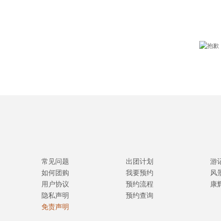
常见问题
出团计划
游
如何团购
我要预约
风
用户协议
预约流程
康
隐私声明
预约查询
免责声明