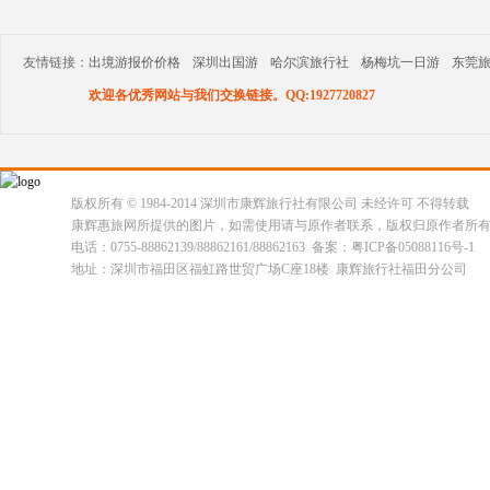
友情链接：
出境游报价价格
深圳出国游
哈尔滨旅行社
杨梅坑一日游
东莞
欢迎各优秀网站与我们交换链接。QQ:1927720827
版权所有 © 1984-2014 深圳市康辉旅行社有限公司 未经许可 不得转载
康辉惠旅网所提供的图片，如需使用请与原作者联系，版权归原作者所
电话：0755-88862139/88862161/88862163 备案：粤ICP备05088116号-1
地址：深圳市福田区福虹路世贸广场C座18楼 康辉旅行社福田分公司