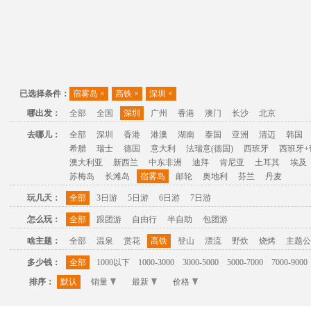
已选择条件：
宿雾岛
×
高铁
×
深圳
×
哪出发：
全部
全国
深圳
广州
香港
澳门
长沙
北京
去哪儿：
全部
深圳
香港
港澳
湖南
泰国
亚洲
清迈
韩国
希腊
瑞士
德国
意大利
法瑞意(德国)
西班牙
西班牙+
澳大利亚
新西兰
中东非洲
迪拜
肯尼亚
土耳其
埃及
苏梅岛
长滩岛
宿雾岛
邮轮
奥地利
芬兰
丹麦
玩几天：
全部
3日游
5日游
6日游
7日游
怎么玩：
全部
跟团游
自由行
半自助
包团游
啥主题：
全部
温泉
赏花
高铁
登山
漂流
野炊
烧烤
主题公
多少钱：
全部
1000以下
1000-3000
3000-5000
5000-7000
7000-9000
排序：
默认
销量
最新
价格