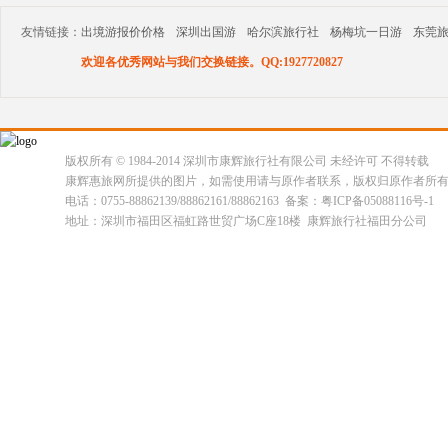
友情链接：
出境游报价价格
深圳出国游
哈尔滨旅行社
杨梅坑一日游
东莞
欢迎各优秀网站与我们交换链接。QQ:1927720827
版权所有 © 1984-2014 深圳市康辉旅行社有限公司 未经许可 不得转载
康辉惠旅网所提供的图片，如需使用请与原作者联系，版权归原作者所
电话：0755-88862139/88862161/88862163 备案：粤ICP备05088116号-1
地址：深圳市福田区福虹路世贸广场C座18楼 康辉旅行社福田分公司