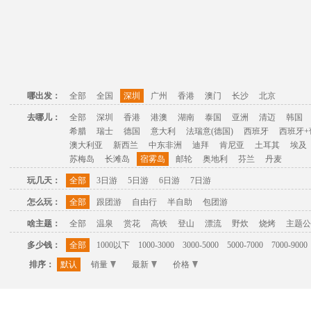
哪出发：
全部
全国
深圳
广州
香港
澳门
长沙
北京
去哪儿：
全部
深圳
香港
港澳
湖南
泰国
亚洲
清迈
韩国
希腊
瑞士
德国
意大利
法瑞意(德国)
西班牙
西班牙+
澳大利亚
新西兰
中东非洲
迪拜
肯尼亚
土耳其
埃及
苏梅岛
长滩岛
宿雾岛
邮轮
奥地利
芬兰
丹麦
玩几天：
全部
3日游
5日游
6日游
7日游
怎么玩：
全部
跟团游
自由行
半自助
包团游
啥主题：
全部
温泉
赏花
高铁
登山
漂流
野炊
烧烤
主题公
多少钱：
全部
1000以下
1000-3000
3000-5000
5000-7000
7000-9000
排序：
默认
销量
最新
价格