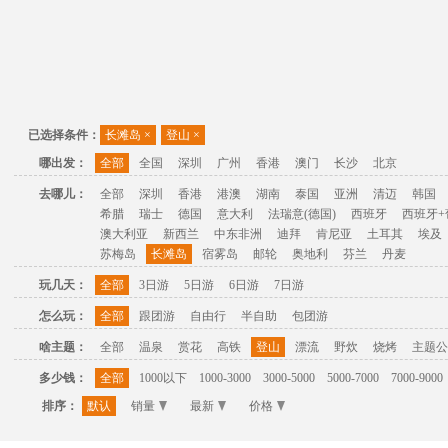
已选择条件：
长滩岛
×
登山
×
哪出发：
全部
全国
深圳
广州
香港
澳门
长沙
北京
去哪儿：
全部
深圳
香港
港澳
湖南
泰国
亚洲
清迈
韩国
希腊
瑞士
德国
意大利
法瑞意(德国)
西班牙
西班牙+
澳大利亚
新西兰
中东非洲
迪拜
肯尼亚
土耳其
埃及
苏梅岛
长滩岛
宿雾岛
邮轮
奥地利
芬兰
丹麦
玩几天：
全部
3日游
5日游
6日游
7日游
怎么玩：
全部
跟团游
自由行
半自助
包团游
啥主题：
全部
温泉
赏花
高铁
登山
漂流
野炊
烧烤
主题公
多少钱：
全部
1000以下
1000-3000
3000-5000
5000-7000
7000-9000
排序：
默认
销量
最新
价格