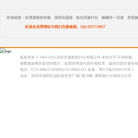
友情链接：
出境游报价价格
深圳出国游
哈尔滨旅行社
杨梅坑一日游
东莞
欢迎各优秀网站与我们交换链接。QQ:1927720827
版权所有 © 1984-2014 深圳市康辉旅行社有限公司 未经许可 不得转载
康辉惠旅网所提供的图片，如需使用请与原作者联系，版权归原作者所
电话：0755-88862139/88862161/88862163 备案：粤ICP备05088116号-1
地址：深圳市福田区福虹路世贸广场C座18楼 康辉旅行社福田分公司