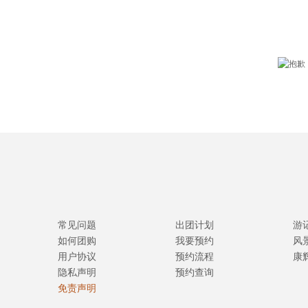
常见问题
出团计划
游
如何团购
我要预约
风
用户协议
预约流程
康
隐私声明
预约查询
免责声明