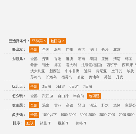
已选择条件：
菲律宾
×
包团游
×
哪出发：
全部
全国
深圳
广州
香港
澳门
长沙
北京
去哪儿：
全部
深圳
香港
港澳
湖南
泰国
亚洲
清迈
韩国
希腊
瑞士
德国
意大利
法瑞意(德国)
西班牙
西班牙+
澳大利亚
新西兰
中东非洲
迪拜
肯尼亚
土耳其
埃及
苏梅岛
长滩岛
宿雾岛
邮轮
奥地利
芬兰
丹麦
玩几天：
全部
3日游
5日游
6日游
7日游
怎么玩：
全部
跟团游
自由行
半自助
包团游
啥主题：
全部
温泉
赏花
高铁
登山
漂流
野炊
烧烤
主题公
多少钱：
全部
1000以下
1000-3000
3000-5000
5000-7000
7000-9000
排序：
默认
销量
最新
价格