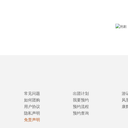
常见问题
出团计划
游
如何团购
我要预约
风
用户协议
预约流程
康
隐私声明
预约查询
免责声明