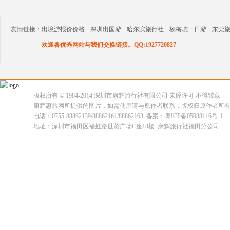
友情链接：
出境游报价价格
深圳出国游
哈尔滨旅行社
杨梅坑一日游
东莞
欢迎各优秀网站与我们交换链接。QQ:1927720827
版权所有 © 1984-2014 深圳市康辉旅行社有限公司 未经许可 不得转载
康辉惠旅网所提供的图片，如需使用请与原作者联系，版权归原作者所
电话：0755-88862139/88862161/88862163 备案：粤ICP备05088116号-1
地址：深圳市福田区福虹路世贸广场C座18楼 康辉旅行社福田分公司