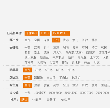
已选择条件：
菲律宾
×
广州
×
15000以上
×
哪出发：
全部
全国
深圳
广州
香港
澳门
长沙
北京
去哪儿：
全部
深圳
香港
港澳
湖南
泰国
亚洲
清迈
韩国
希腊
瑞士
德国
意大利
法瑞意(德国)
西班牙
西班牙+
澳大利亚
新西兰
中东非洲
迪拜
肯尼亚
土耳其
埃及
苏梅岛
长滩岛
宿雾岛
邮轮
奥地利
芬兰
丹麦
玩几天：
全部
3日游
5日游
6日游
7日游
怎么玩：
全部
跟团游
自由行
半自助
包团游
啥主题：
全部
温泉
赏花
高铁
登山
漂流
野炊
烧烤
主题公
多少钱：
全部
1000以下
1000-3000
3000-5000
5000-7000
7000-9000
排序：
默认
销量
最新
价格