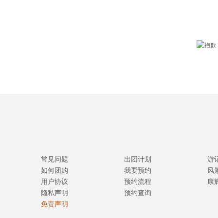
常见问题
出团计划
游
如何团购
我要预约
风
用户协议
预约流程
康
隐私声明
预约查询
免责声明