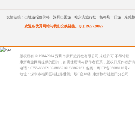
友情链接：
出境游报价价格
深圳出国游
哈尔滨旅行社
杨梅坑一日游
东莞
欢迎各优秀网站与我们交换链接。QQ:1927720827
版权所有 © 1984-2014 深圳市康辉旅行社有限公司 未经许可 不得转载
康辉惠旅网所提供的图片，如需使用请与原作者联系，版权归原作者所
电话：0755-88862139/88862161/88862163 备案：粤ICP备05088116号-1
地址：深圳市福田区福虹路世贸广场C座18楼 康辉旅行社福田分公司