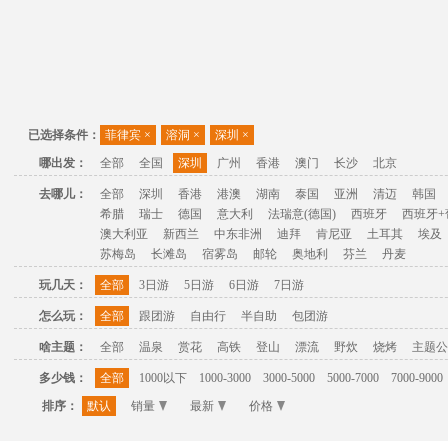
已选择条件：
菲律宾
×
溶洞
×
深圳
×
哪出发：
全部
全国
深圳
广州
香港
澳门
长沙
北京
去哪儿：
全部
深圳
香港
港澳
湖南
泰国
亚洲
清迈
韩国
希腊
瑞士
德国
意大利
法瑞意(德国)
西班牙
西班牙+
澳大利亚
新西兰
中东非洲
迪拜
肯尼亚
土耳其
埃及
苏梅岛
长滩岛
宿雾岛
邮轮
奥地利
芬兰
丹麦
玩几天：
全部
3日游
5日游
6日游
7日游
怎么玩：
全部
跟团游
自由行
半自助
包团游
啥主题：
全部
温泉
赏花
高铁
登山
漂流
野炊
烧烤
主题公
多少钱：
全部
1000以下
1000-3000
3000-5000
5000-7000
7000-9000
排序：
默认
销量
最新
价格