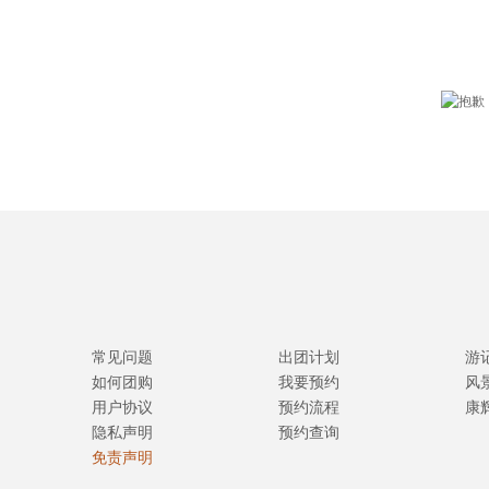
常见问题
出团计划
游
如何团购
我要预约
风
用户协议
预约流程
康
隐私声明
预约查询
免责声明