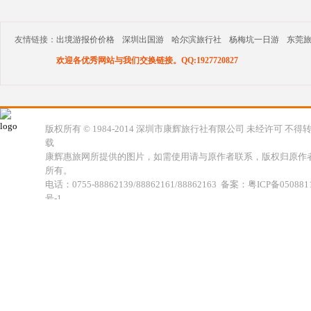
友情链接：
出境游报价价格
深圳出国游
哈尔滨旅行社
杨梅坑一日游
东莞
欢迎各优秀网站与我们交换链接。QQ:1927720827
版权所有 © 1984-2014 深圳市康辉旅行社有限公司 未经许可 不得
载
康辉惠旅网所提供的图片，如需使用请与原作者联系，版权归原作
所有。
电话：0755-88862139/88862161/88862163 备案：粤ICP备050881
号-1
地址：深圳市福田区福虹路世贸广场C座18楼 康辉旅行社福田分公