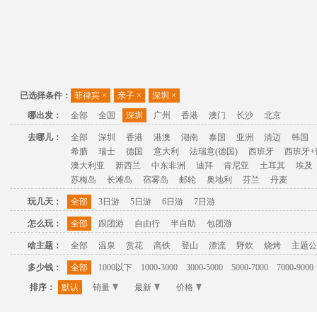
已选择条件：
菲律宾
×
亲子
×
深圳
×
哪出发：
全部
全国
深圳
广州
香港
澳门
长沙
北京
去哪儿：
全部
深圳
香港
港澳
湖南
泰国
亚洲
清迈
韩国
希腊
瑞士
德国
意大利
法瑞意(德国)
西班牙
西班牙+
澳大利亚
新西兰
中东非洲
迪拜
肯尼亚
土耳其
埃及
苏梅岛
长滩岛
宿雾岛
邮轮
奥地利
芬兰
丹麦
玩几天：
全部
3日游
5日游
6日游
7日游
怎么玩：
全部
跟团游
自由行
半自助
包团游
啥主题：
全部
温泉
赏花
高铁
登山
漂流
野炊
烧烤
主题公
多少钱：
全部
1000以下
1000-3000
3000-5000
5000-7000
7000-9000
排序：
默认
销量
最新
价格