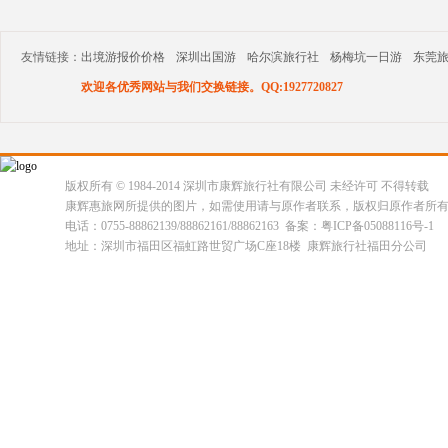
友情链接：
出境游报价价格
深圳出国游
哈尔滨旅行社
杨梅坑一日游
东莞
欢迎各优秀网站与我们交换链接。QQ:1927720827
版权所有 © 1984-2014 深圳市康辉旅行社有限公司 未经许可 不得转载
康辉惠旅网所提供的图片，如需使用请与原作者联系，版权归原作者所
电话：0755-88862139/88862161/88862163 备案：粤ICP备05088116号-1
地址：深圳市福田区福虹路世贸广场C座18楼 康辉旅行社福田分公司