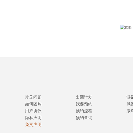
常见问题
出团计划
游
如何团购
我要预约
风
用户协议
预约流程
康
隐私声明
预约查询
免责声明