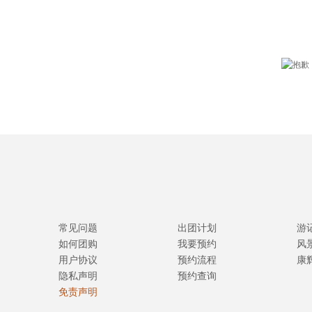
常见问题
出团计划
游
如何团购
我要预约
风
用户协议
预约流程
康
隐私声明
预约查询
免责声明