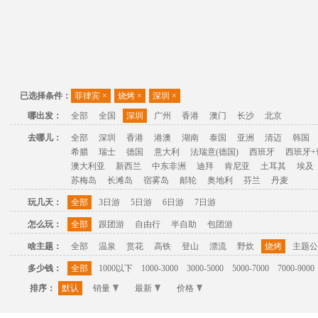
已选择条件：
菲律宾
×
烧烤
×
深圳
×
哪出发：
全部
全国
深圳
广州
香港
澳门
长沙
北京
去哪儿：
全部
深圳
香港
港澳
湖南
泰国
亚洲
清迈
韩国
希腊
瑞士
德国
意大利
法瑞意(德国)
西班牙
西班牙+
澳大利亚
新西兰
中东非洲
迪拜
肯尼亚
土耳其
埃及
苏梅岛
长滩岛
宿雾岛
邮轮
奥地利
芬兰
丹麦
玩几天：
全部
3日游
5日游
6日游
7日游
怎么玩：
全部
跟团游
自由行
半自助
包团游
啥主题：
全部
温泉
赏花
高铁
登山
漂流
野炊
烧烤
主题公
多少钱：
全部
1000以下
1000-3000
3000-5000
5000-7000
7000-9000
排序：
默认
销量
最新
价格