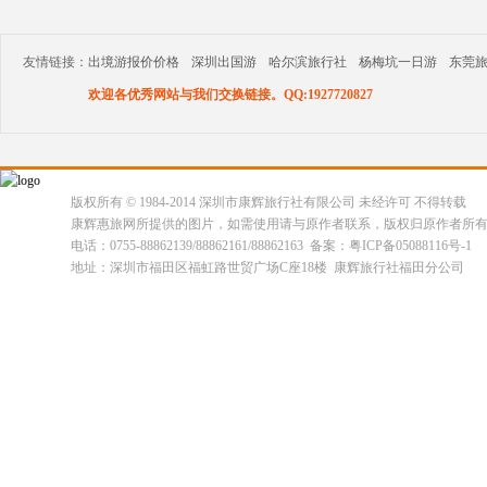
友情链接：
出境游报价价格
深圳出国游
哈尔滨旅行社
杨梅坑一日游
东莞
欢迎各优秀网站与我们交换链接。QQ:1927720827
版权所有 © 1984-2014 深圳市康辉旅行社有限公司 未经许可 不得转载
康辉惠旅网所提供的图片，如需使用请与原作者联系，版权归原作者所
电话：0755-88862139/88862161/88862163 备案：粤ICP备05088116号-1
地址：深圳市福田区福虹路世贸广场C座18楼 康辉旅行社福田分公司