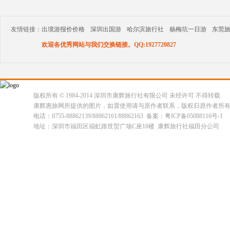
友情链接：
出境游报价价格
深圳出国游
哈尔滨旅行社
杨梅坑一日游
东莞
欢迎各优秀网站与我们交换链接。QQ:1927720827
版权所有 © 1984-2014 深圳市康辉旅行社有限公司 未经许可 不得转载
康辉惠旅网所提供的图片，如需使用请与原作者联系，版权归原作者所
电话：0755-88862139/88862161/88862163 备案：粤ICP备05088116号-1
地址：深圳市福田区福虹路世贸广场C座18楼 康辉旅行社福田分公司