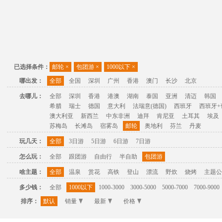
已选择条件：
邮轮
×
包团游
×
1000以下
×
哪出发：
全部
全国
深圳
广州
香港
澳门
长沙
北京
去哪儿：
全部
深圳
香港
港澳
湖南
泰国
亚洲
清迈
韩国
希腊
瑞士
德国
意大利
法瑞意(德国)
西班牙
西班牙+
澳大利亚
新西兰
中东非洲
迪拜
肯尼亚
土耳其
埃及
苏梅岛
长滩岛
宿雾岛
邮轮
奥地利
芬兰
丹麦
玩几天：
全部
3日游
5日游
6日游
7日游
怎么玩：
全部
跟团游
自由行
半自助
包团游
啥主题：
全部
温泉
赏花
高铁
登山
漂流
野炊
烧烤
主题公
多少钱：
全部
1000以下
1000-3000
3000-5000
5000-7000
7000-9000
排序：
默认
销量
最新
价格