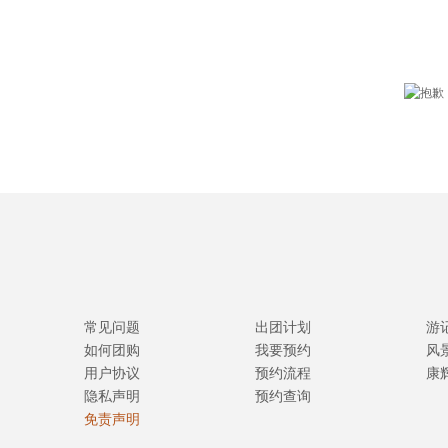
常见问题
出团计划
游
如何团购
我要预约
风
用户协议
预约流程
康
隐私声明
预约查询
免责声明