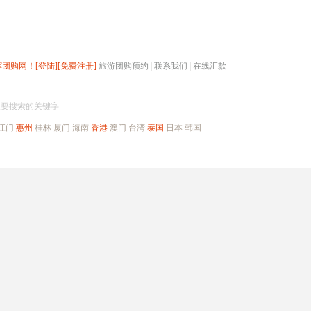
辉团购网！
[登陆]
[免费注册]
旅游团购预约
|
联系我们
|
在线汇款
搜团购
入要搜索的关键字
江门
惠州
桂林
厦门
海南
香港
澳门
台湾
泰国
日本
韩国
出境旅游
自驾游
高端海岛
公司旅游