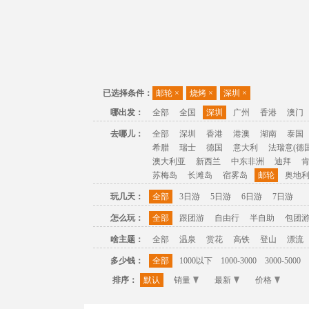
已选择条件：
邮轮
×
烧烤
×
深圳
×
哪出发：
全部
全国
深圳
广州
香港
澳门
去哪儿：
全部
深圳
香港
港澳
湖南
泰国
希腊
瑞士
德国
意大利
法瑞意(德国
澳大利亚
新西兰
中东非洲
迪拜
苏梅岛
长滩岛
宿雾岛
邮轮
奥地
玩几天：
全部
3日游
5日游
6日游
7日游
怎么玩：
全部
跟团游
自由行
半自助
包团
啥主题：
全部
温泉
赏花
高铁
登山
漂流
多少钱：
全部
1000以下
1000-3000
3000-5000
排序：
默认
销量
最新
价格