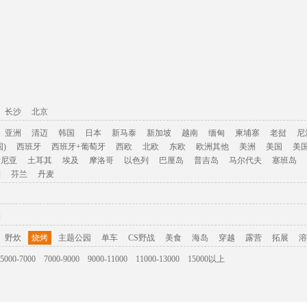
长沙
北京
亚洲
清迈
韩国
日本
新马泰
新加坡
越南
缅甸
柬埔寨
老挝
尼
)
西班牙
西班牙+葡萄牙
西欧
北欧
东欧
欧洲其他
美洲
美国
美
肯尼亚
土耳其
埃及
摩洛哥
以色列
巴厘岛
普吉岛
马尔代夫
塞班岛
利
芬兰
丹麦
游
野炊
烧烤
主题公园
单车
CS野战
美食
海岛
穿越
露营
拓展
溶
5000-7000
7000-9000
9000-11000
11000-13000
15000以上