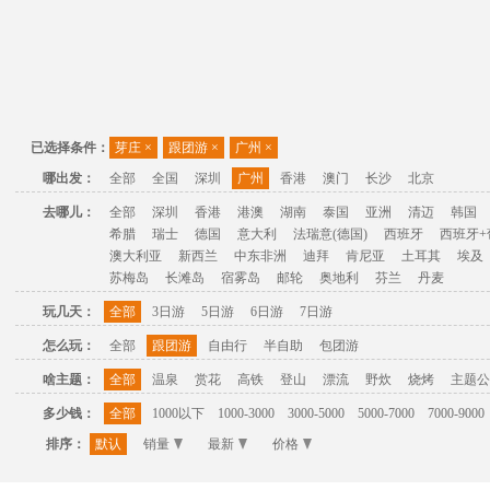
已选择条件：
芽庄
×
跟团游
×
广州
×
哪出发：
全部
全国
深圳
广州
香港
澳门
长沙
北京
去哪儿：
全部
深圳
香港
港澳
湖南
泰国
亚洲
清迈
韩国
希腊
瑞士
德国
意大利
法瑞意(德国)
西班牙
西班牙+
澳大利亚
新西兰
中东非洲
迪拜
肯尼亚
土耳其
埃及
苏梅岛
长滩岛
宿雾岛
邮轮
奥地利
芬兰
丹麦
玩几天：
全部
3日游
5日游
6日游
7日游
怎么玩：
全部
跟团游
自由行
半自助
包团游
啥主题：
全部
温泉
赏花
高铁
登山
漂流
野炊
烧烤
主题公
多少钱：
全部
1000以下
1000-3000
3000-5000
5000-7000
7000-9000
排序：
默认
销量
最新
价格