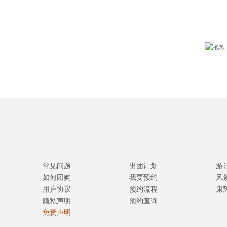
常见问题
出团计划
游
如何团购
我要预约
风
用户协议
预约流程
康
隐私声明
预约查询
免责声明