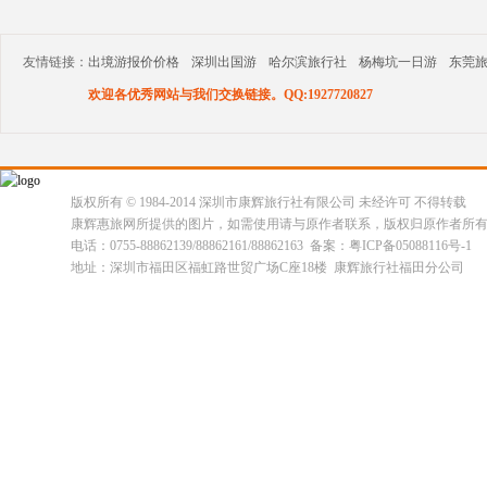
友情链接：
出境游报价价格
深圳出国游
哈尔滨旅行社
杨梅坑一日游
东莞
欢迎各优秀网站与我们交换链接。QQ:1927720827
版权所有 © 1984-2014 深圳市康辉旅行社有限公司 未经许可 不得转载
康辉惠旅网所提供的图片，如需使用请与原作者联系，版权归原作者所
电话：0755-88862139/88862161/88862163 备案：粤ICP备05088116号-1
地址：深圳市福田区福虹路世贸广场C座18楼 康辉旅行社福田分公司