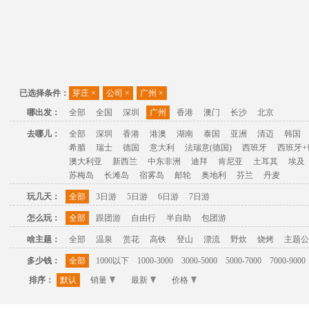
已选择条件：
芽庄
×
公司
×
广州
×
哪出发：
全部
全国
深圳
广州
香港
澳门
长沙
北京
去哪儿：
全部
深圳
香港
港澳
湖南
泰国
亚洲
清迈
韩国
希腊
瑞士
德国
意大利
法瑞意(德国)
西班牙
西班牙+
澳大利亚
新西兰
中东非洲
迪拜
肯尼亚
土耳其
埃及
苏梅岛
长滩岛
宿雾岛
邮轮
奥地利
芬兰
丹麦
玩几天：
全部
3日游
5日游
6日游
7日游
怎么玩：
全部
跟团游
自由行
半自助
包团游
啥主题：
全部
温泉
赏花
高铁
登山
漂流
野炊
烧烤
主题公
多少钱：
全部
1000以下
1000-3000
3000-5000
5000-7000
7000-9000
排序：
默认
销量
最新
价格