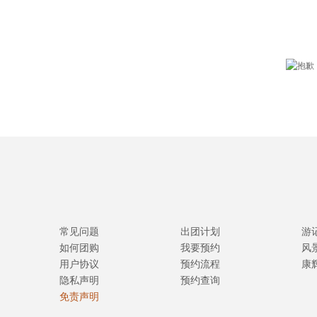
常见问题
出团计划
游
如何团购
我要预约
风
用户协议
预约流程
康
隐私声明
预约查询
免责声明