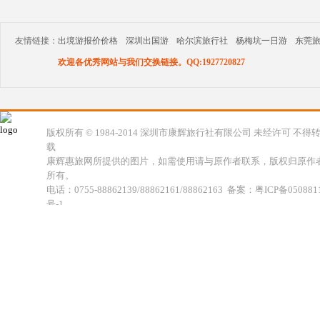
友情链接：
出境游报价价格
深圳出国游
哈尔滨旅行社
杨梅坑一日游
东莞
欢迎各优秀网站与我们交换链接。QQ:1927720827
版权所有 © 1984-2014 深圳市康辉旅行社有限公司 未经许可 不得
载
康辉惠旅网所提供的图片，如需使用请与原作者联系，版权归原作
所有。
电话：0755-88862139/88862161/88862163 备案：粤ICP备050881
号-1
地址：深圳市福田区福虹路世贸广场C座18楼 康辉旅行社福田分公