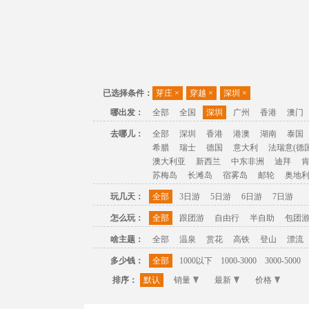
已选择条件：
芽庄
×
穿越
×
深圳
×
哪出发：
全部
全国
深圳
广州
香港
澳门
去哪儿：
全部
深圳
香港
港澳
湖南
泰国
希腊
瑞士
德国
意大利
法瑞意(德国
澳大利亚
新西兰
中东非洲
迪拜
苏梅岛
长滩岛
宿雾岛
邮轮
奥地
玩几天：
全部
3日游
5日游
6日游
7日游
怎么玩：
全部
跟团游
自由行
半自助
包团
啥主题：
全部
温泉
赏花
高铁
登山
漂流
多少钱：
全部
1000以下
1000-3000
3000-5000
排序：
默认
销量
最新
价格