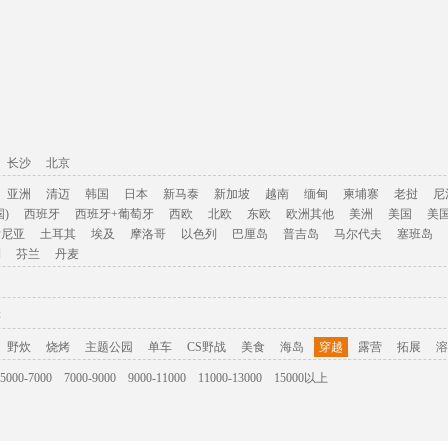
长沙
北京
亚洲
清迈
韩国
日本
新马泰
新加坡
越南
缅甸
柬埔寨
老挝
尼
)
西班牙
西班牙+葡萄牙
西欧
北欧
东欧
欧洲其他
美洲
美国
美
肯尼亚
土耳其
埃及
摩洛哥
以色列
巴厘岛
普吉岛
马尔代夫
塞班岛
利
芬兰
丹麦
游
野炊
烧烤
主题公园
单车
CS野战
美食
海岛
穿越
露营
拓展
溶
5000-7000
7000-9000
9000-11000
11000-13000
15000以上