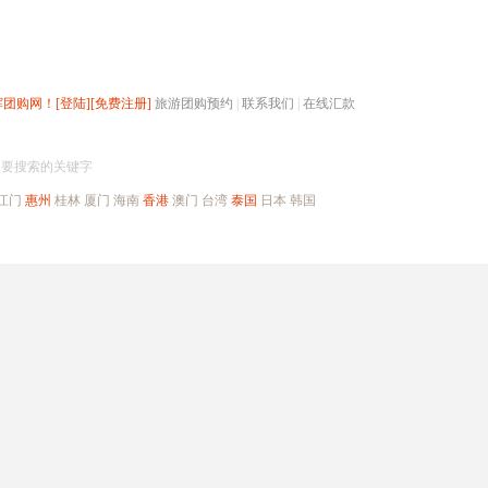
辉团购网！
[登陆]
[免费注册]
旅游团购预约
|
联系我们
|
在线汇款
搜团购
入要搜索的关键字
江门
惠州
桂林
厦门
海南
香港
澳门
台湾
泰国
日本
韩国
出境旅游
自驾游
高端海岛
公司旅游