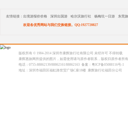
友情链接：
出境游报价价格
深圳出国游
哈尔滨旅行社
杨梅坑一日游
东莞
欢迎各优秀网站与我们交换链接。QQ:1927720827
版权所有 © 1984-2014 深圳市康辉旅行社有限公司 未经许可 不得转载
康辉惠旅网所提供的图片，如需使用请与原作者联系，版权归原作者所
电话：0755-88862139/88862161/88862163 备案：粤ICP备05088116号-1
地址：深圳市福田区福虹路世贸广场C座18楼 康辉旅行社福田分公司