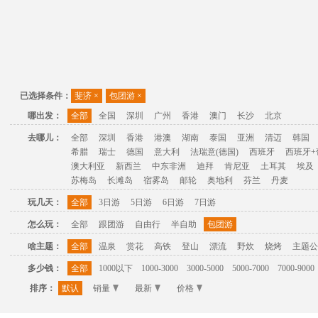
已选择条件：
斐济
×
包团游
×
哪出发：
全部
全国
深圳
广州
香港
澳门
长沙
北京
去哪儿：
全部
深圳
香港
港澳
湖南
泰国
亚洲
清迈
韩国
希腊
瑞士
德国
意大利
法瑞意(德国)
西班牙
西班牙+
澳大利亚
新西兰
中东非洲
迪拜
肯尼亚
土耳其
埃及
苏梅岛
长滩岛
宿雾岛
邮轮
奥地利
芬兰
丹麦
玩几天：
全部
3日游
5日游
6日游
7日游
怎么玩：
全部
跟团游
自由行
半自助
包团游
啥主题：
全部
温泉
赏花
高铁
登山
漂流
野炊
烧烤
主题公
多少钱：
全部
1000以下
1000-3000
3000-5000
5000-7000
7000-9000
排序：
默认
销量
最新
价格