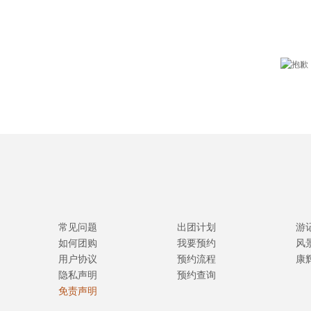
常见问题
出团计划
游
如何团购
我要预约
风
用户协议
预约流程
康
隐私声明
预约查询
免责声明