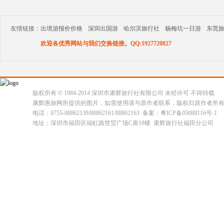
友情链接：
出境游报价价格
深圳出国游
哈尔滨旅行社
杨梅坑一日游
东莞
欢迎各优秀网站与我们交换链接。QQ:1927720827
版权所有 © 1984-2014 深圳市康辉旅行社有限公司 未经许可 不得转载
康辉惠旅网所提供的图片，如需使用请与原作者联系，版权归原作者所
电话：0755-88862139/88862161/88862163 备案：粤ICP备05088116号-1
地址：深圳市福田区福虹路世贸广场C座18楼 康辉旅行社福田分公司