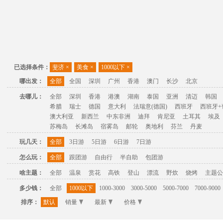
已选择条件：
斐济
×
美食
×
1000以下
×
哪出发：
全部
全国
深圳
广州
香港
澳门
长沙
北京
去哪儿：
全部
深圳
香港
港澳
湖南
泰国
亚洲
清迈
韩国
希腊
瑞士
德国
意大利
法瑞意(德国)
西班牙
西班牙+
澳大利亚
新西兰
中东非洲
迪拜
肯尼亚
土耳其
埃及
苏梅岛
长滩岛
宿雾岛
邮轮
奥地利
芬兰
丹麦
玩几天：
全部
3日游
5日游
6日游
7日游
怎么玩：
全部
跟团游
自由行
半自助
包团游
啥主题：
全部
温泉
赏花
高铁
登山
漂流
野炊
烧烤
主题公
多少钱：
全部
1000以下
1000-3000
3000-5000
5000-7000
7000-9000
排序：
默认
销量
最新
价格