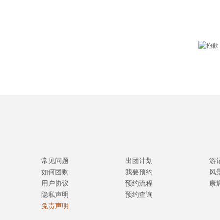
常见问题
出团计划
游
如何团购
我要预约
风
用户协议
预约流程
康
隐私声明
预约查询
免责声明