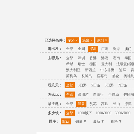
已选择条件：
斐济
×
温泉
×
深圳
×
哪出发：
全部
全国
深圳
广州
香港
澳门
去哪儿：
全部
深圳
香港
港澳
湖南
泰国
希腊
瑞士
德国
意大利
法瑞意(德国
澳大利亚
新西兰
中东非洲
迪拜
苏梅岛
长滩岛
宿雾岛
邮轮
奥地
玩几天：
全部
3日游
5日游
6日游
7日游
怎么玩：
全部
跟团游
自由行
半自助
包团
啥主题：
全部
温泉
赏花
高铁
登山
漂流
多少钱：
全部
1000以下
1000-3000
3000-5000
排序：
默认
销量
最新
价格