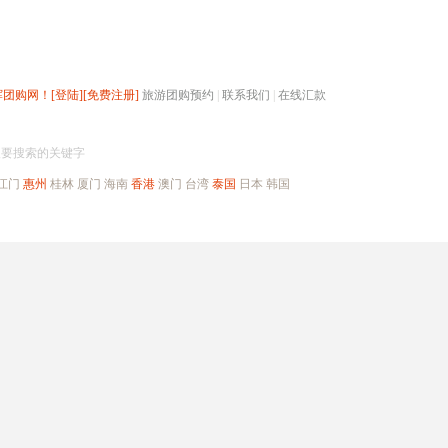
辉团购网！
[登陆]
[免费注册]
旅游团购预约
|
联系我们
|
在线汇款
搜团购
入要搜索的关键字
江门
惠州
桂林
厦门
海南
香港
澳门
台湾
泰国
日本
韩国
出境旅游
自驾游
高端海岛
公司旅游