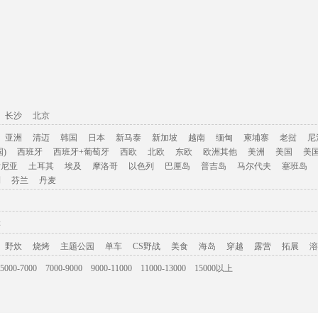
长沙
北京
亚洲
清迈
韩国
日本
新马泰
新加坡
越南
缅甸
柬埔寨
老挝
尼
)
西班牙
西班牙+葡萄牙
西欧
北欧
东欧
欧洲其他
美洲
美国
美
肯尼亚
土耳其
埃及
摩洛哥
以色列
巴厘岛
普吉岛
马尔代夫
塞班岛
利
芬兰
丹麦
游
野炊
烧烤
主题公园
单车
CS野战
美食
海岛
穿越
露营
拓展
溶
5000-7000
7000-9000
9000-11000
11000-13000
15000以上