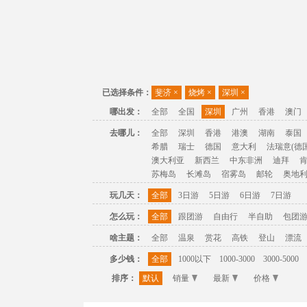
已选择条件：
斐济
×
烧烤
×
深圳
×
哪出发：
全部
全国
深圳
广州
香港
澳门
去哪儿：
全部
深圳
香港
港澳
湖南
泰国
希腊
瑞士
德国
意大利
法瑞意(德国
澳大利亚
新西兰
中东非洲
迪拜
苏梅岛
长滩岛
宿雾岛
邮轮
奥地
玩几天：
全部
3日游
5日游
6日游
7日游
怎么玩：
全部
跟团游
自由行
半自助
包团
啥主题：
全部
温泉
赏花
高铁
登山
漂流
多少钱：
全部
1000以下
1000-3000
3000-5000
排序：
默认
销量
最新
价格