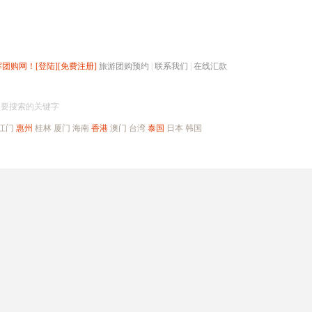
辉团购网！
[登陆]
[免费注册]
旅游团购预约
|
联系我们
|
在线汇款
搜团购
入要搜索的关键字
江门
惠州
桂林
厦门
海南
香港
澳门
台湾
泰国
日本
韩国
出境旅游
自驾游
高端海岛
公司旅游