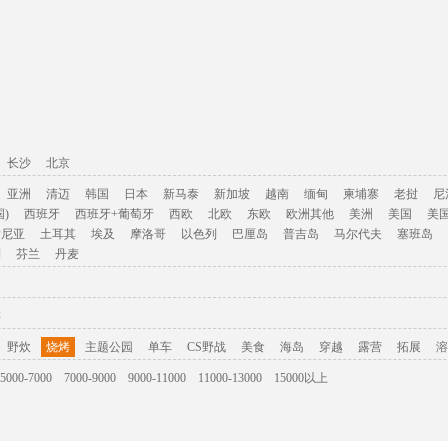
长沙
北京
亚洲
清迈
韩国
日本
新马泰
新加坡
越南
缅甸
柬埔寨
老挝
尼
)
西班牙
西班牙+葡萄牙
西欧
北欧
东欧
欧洲其他
美洲
美国
美
肯尼亚
土耳其
埃及
摩洛哥
以色列
巴厘岛
普吉岛
马尔代夫
塞班岛
利
芬兰
丹麦
游
野炊
烧烤
主题公园
单车
CS野战
美食
海岛
穿越
露营
拓展
溶
5000-7000
7000-9000
9000-11000
11000-13000
15000以上