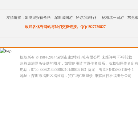
友情链接：
出境游报价价格
深圳出国游
哈尔滨旅行社
杨梅坑一日游
东莞
欢迎各优秀网站与我们交换链接。QQ:1927720827
版权所有 © 1984-2014 深圳市康辉旅行社有限公司 未经许可 不得转载
康辉惠旅网所提供的图片，如需使用请与原作者联系，版权归原作者所
电话：0755-88862139/88862161/88862163 备案：粤ICP备05088116号-1
地址：深圳市福田区福虹路世贸广场C座18楼 康辉旅行社福田分公司