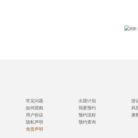
常见问题
出团计划
游
如何团购
我要预约
风
用户协议
预约流程
康
隐私声明
预约查询
免责声明