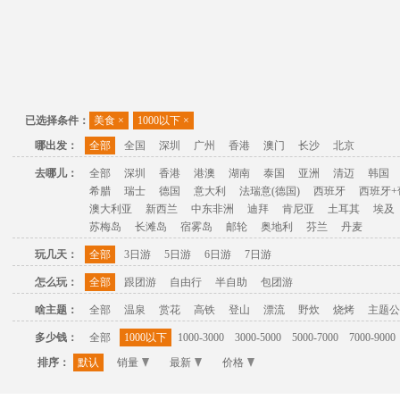
已选择条件：
美食
×
1000以下
×
哪出发：
全部
全国
深圳
广州
香港
澳门
长沙
北京
去哪儿：
全部
深圳
香港
港澳
湖南
泰国
亚洲
清迈
韩国
希腊
瑞士
德国
意大利
法瑞意(德国)
西班牙
西班牙+
澳大利亚
新西兰
中东非洲
迪拜
肯尼亚
土耳其
埃及
苏梅岛
长滩岛
宿雾岛
邮轮
奥地利
芬兰
丹麦
玩几天：
全部
3日游
5日游
6日游
7日游
怎么玩：
全部
跟团游
自由行
半自助
包团游
啥主题：
全部
温泉
赏花
高铁
登山
漂流
野炊
烧烤
主题公
多少钱：
全部
1000以下
1000-3000
3000-5000
5000-7000
7000-9000
排序：
默认
销量
最新
价格