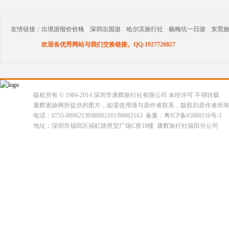
友情链接：
出境游报价价格
深圳出国游
哈尔滨旅行社
杨梅坑一日游
东莞
欢迎各优秀网站与我们交换链接。QQ:1927720827
版权所有 © 1984-2014 深圳市康辉旅行社有限公司 未经许可 不得转载
康辉惠旅网所提供的图片，如需使用请与原作者联系，版权归原作者所
电话：0755-88862139/88862161/88862163 备案：粤ICP备05088116号-1
地址：深圳市福田区福虹路世贸广场C座18楼 康辉旅行社福田分公司