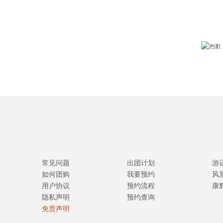
常见问题
出团计划
游
如何团购
我要预约
风
用户协议
预约流程
康
隐私声明
预约查询
免责声明