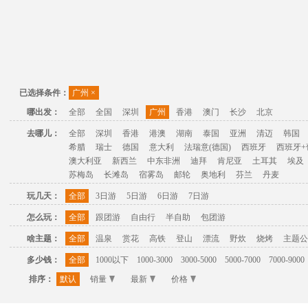
已选择条件：
广州
×
哪出发：
全部
全国
深圳
广州
香港
澳门
长沙
北京
去哪儿：
全部
深圳
香港
港澳
湖南
泰国
亚洲
清迈
韩国
希腊
瑞士
德国
意大利
法瑞意(德国)
西班牙
西班牙+
澳大利亚
新西兰
中东非洲
迪拜
肯尼亚
土耳其
埃及
苏梅岛
长滩岛
宿雾岛
邮轮
奥地利
芬兰
丹麦
玩几天：
全部
3日游
5日游
6日游
7日游
怎么玩：
全部
跟团游
自由行
半自助
包团游
啥主题：
全部
温泉
赏花
高铁
登山
漂流
野炊
烧烤
主题公
多少钱：
全部
1000以下
1000-3000
3000-5000
5000-7000
7000-9000
排序：
默认
销量
最新
价格