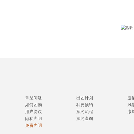
常见问题
出团计划
游
如何团购
我要预约
风
用户协议
预约流程
康
隐私声明
预约查询
免责声明