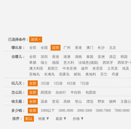
已选择条件：
深圳
×
哪出发：
全部
全国
深圳
广州
香港
澳门
长沙
北京
去哪儿：
全部
深圳
香港
港澳
湖南
泰国
亚洲
清迈
韩国
希腊
瑞士
德国
意大利
法瑞意(德国)
西班牙
西班牙+
澳大利亚
新西兰
中东非洲
迪拜
肯尼亚
土耳其
埃及
苏梅岛
长滩岛
宿雾岛
邮轮
奥地利
芬兰
丹麦
玩几天：
全部
3日游
5日游
6日游
7日游
怎么玩：
全部
跟团游
自由行
半自助
包团游
啥主题：
全部
温泉
赏花
高铁
登山
漂流
野炊
烧烤
主题公
多少钱：
全部
1000以下
1000-3000
3000-5000
5000-7000
7000-9000
排序：
默认
销量
最新
价格