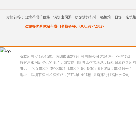
友情链接：
出境游报价价格
深圳出国游
哈尔滨旅行社
杨梅坑一日游
东莞
欢迎各优秀网站与我们交换链接。QQ:1927720827
版权所有 © 1984-2014 深圳市康辉旅行社有限公司 未经许可 不得转载
康辉惠旅网所提供的图片，如需使用请与原作者联系，版权归原作者所
电话：0755-88862139/88862161/88862163 备案：粤ICP备05088116号-1
地址：深圳市福田区福虹路世贸广场C座18楼 康辉旅行社福田分公司