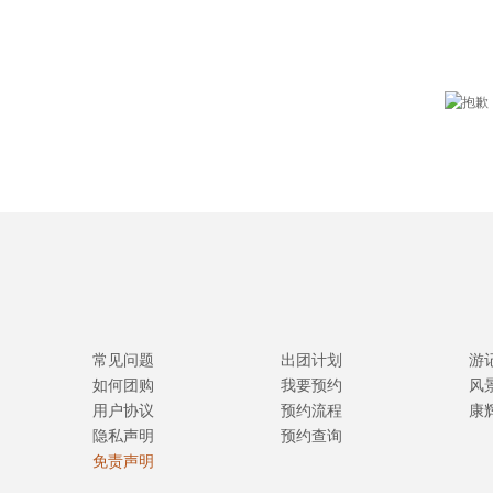
常见问题
出团计划
游
如何团购
我要预约
风
用户协议
预约流程
康
隐私声明
预约查询
免责声明