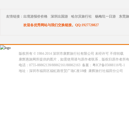
友情链接：
出境游报价价格
深圳出国游
哈尔滨旅行社
杨梅坑一日游
东莞
欢迎各优秀网站与我们交换链接。QQ:1927720827
版权所有 © 1984-2014 深圳市康辉旅行社有限公司 未经许可 不得转载
康辉惠旅网所提供的图片，如需使用请与原作者联系，版权归原作者所
电话：0755-88862139/88862161/88862163 备案：粤ICP备05088116号-1
地址：深圳市福田区福虹路世贸广场C座18楼 康辉旅行社福田分公司