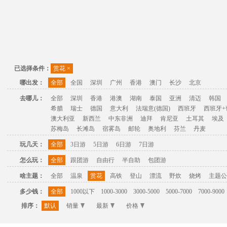
已选择条件：
赏花
×
哪出发：
全部
全国
深圳
广州
香港
澳门
长沙
北京
去哪儿：
全部
深圳
香港
港澳
湖南
泰国
亚洲
清迈
韩国
希腊
瑞士
德国
意大利
法瑞意(德国)
西班牙
西班牙+
澳大利亚
新西兰
中东非洲
迪拜
肯尼亚
土耳其
埃及
苏梅岛
长滩岛
宿雾岛
邮轮
奥地利
芬兰
丹麦
玩几天：
全部
3日游
5日游
6日游
7日游
怎么玩：
全部
跟团游
自由行
半自助
包团游
啥主题：
全部
温泉
赏花
高铁
登山
漂流
野炊
烧烤
主题公
多少钱：
全部
1000以下
1000-3000
3000-5000
5000-7000
7000-9000
排序：
默认
销量
最新
价格