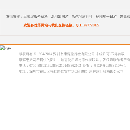
友情链接：
出境游报价价格
深圳出国游
哈尔滨旅行社
杨梅坑一日游
东莞
欢迎各优秀网站与我们交换链接。QQ:1927720827
版权所有 © 1984-2014 深圳市康辉旅行社有限公司 未经许可 不得转载
康辉惠旅网所提供的图片，如需使用请与原作者联系，版权归原作者所
电话：0755-88862139/88862161/88862163 备案：粤ICP备05088116号-1
地址：深圳市福田区福虹路世贸广场C座18楼 康辉旅行社福田分公司