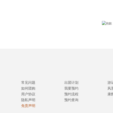
常见问题
出团计划
游
如何团购
我要预约
风
用户协议
预约流程
康
隐私声明
预约查询
免责声明