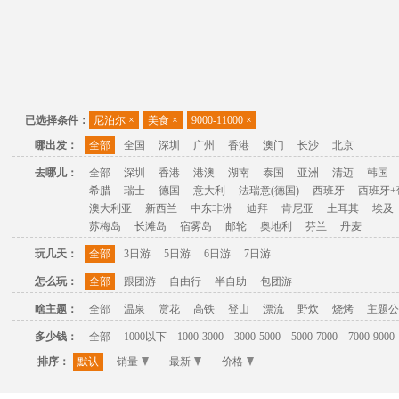
已选择条件：
尼泊尔
×
美食
×
9000-11000
×
哪出发：
全部
全国
深圳
广州
香港
澳门
长沙
北京
去哪儿：
全部
深圳
香港
港澳
湖南
泰国
亚洲
清迈
韩国
希腊
瑞士
德国
意大利
法瑞意(德国)
西班牙
西班牙+
澳大利亚
新西兰
中东非洲
迪拜
肯尼亚
土耳其
埃及
苏梅岛
长滩岛
宿雾岛
邮轮
奥地利
芬兰
丹麦
玩几天：
全部
3日游
5日游
6日游
7日游
怎么玩：
全部
跟团游
自由行
半自助
包团游
啥主题：
全部
温泉
赏花
高铁
登山
漂流
野炊
烧烤
主题公
多少钱：
全部
1000以下
1000-3000
3000-5000
5000-7000
7000-9000
排序：
默认
销量
最新
价格