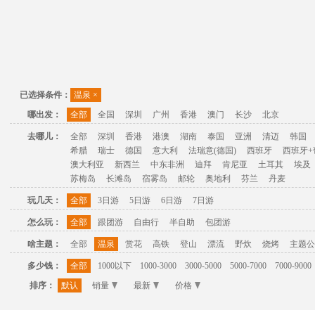
已选择条件：
温泉
×
哪出发：
全部
全国
深圳
广州
香港
澳门
长沙
北京
去哪儿：
全部
深圳
香港
港澳
湖南
泰国
亚洲
清迈
韩国
希腊
瑞士
德国
意大利
法瑞意(德国)
西班牙
西班牙+
澳大利亚
新西兰
中东非洲
迪拜
肯尼亚
土耳其
埃及
苏梅岛
长滩岛
宿雾岛
邮轮
奥地利
芬兰
丹麦
玩几天：
全部
3日游
5日游
6日游
7日游
怎么玩：
全部
跟团游
自由行
半自助
包团游
啥主题：
全部
温泉
赏花
高铁
登山
漂流
野炊
烧烤
主题公
多少钱：
全部
1000以下
1000-3000
3000-5000
5000-7000
7000-9000
排序：
默认
销量
最新
价格