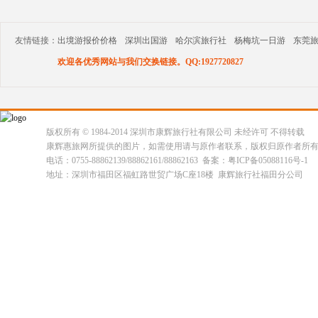
友情链接：
出境游报价价格
深圳出国游
哈尔滨旅行社
杨梅坑一日游
东莞
欢迎各优秀网站与我们交换链接。QQ:1927720827
版权所有 © 1984-2014 深圳市康辉旅行社有限公司 未经许可 不得转载
康辉惠旅网所提供的图片，如需使用请与原作者联系，版权归原作者所
电话：0755-88862139/88862161/88862163 备案：粤ICP备05088116号-1
地址：深圳市福田区福虹路世贸广场C座18楼 康辉旅行社福田分公司