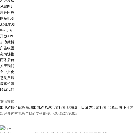
游记攻略
风景图片
康辉问答
网站地图
XML地图
Rss订阅
开放API
新浪微博
广告联盟
友情链接
商务后台
关于我们
企业文化
意见反馈
康辉招聘
联系我们
友情链接：
出境游报价价格
深圳出国游
哈尔滨旅行社
杨梅坑一日游
东莞旅行社
印象西湖
毛里
欢迎各优秀网站与我们交换链接。QQ:1927720827