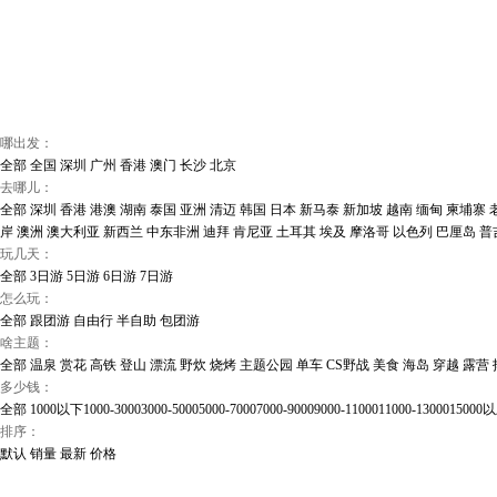
哪出发：
全部
全国
深圳
广州
香港
澳门
长沙
北京
去哪儿：
全部
深圳
香港
港澳
湖南
泰国
亚洲
清迈
韩国
日本
新马泰
新加坡
越南
缅甸
柬埔寨
岸
澳洲
澳大利亚
新西兰
中东非洲
迪拜
肯尼亚
土耳其
埃及
摩洛哥
以色列
巴厘岛
普
玩几天：
全部
3日游
5日游
6日游
7日游
怎么玩：
全部
跟团游
自由行
半自助
包团游
啥主题：
全部
温泉
赏花
高铁
登山
漂流
野炊
烧烤
主题公园
单车
CS野战
美食
海岛
穿越
露营
多少钱：
全部
1000以下
1000-3000
3000-5000
5000-7000
7000-9000
9000-11000
11000-13000
15000
排序：
默认
销量
最新
价格