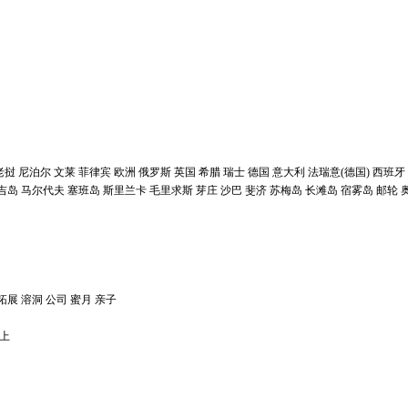
老挝
尼泊尔
文莱
菲律宾
欧洲
俄罗斯
英国
希腊
瑞士
德国
意大利
法瑞意(德国)
西班牙
吉岛
马尔代夫
塞班岛
斯里兰卡
毛里求斯
芽庄
沙巴
斐济
苏梅岛
长滩岛
宿雾岛
邮轮
拓展
溶洞
公司
蜜月
亲子
以上