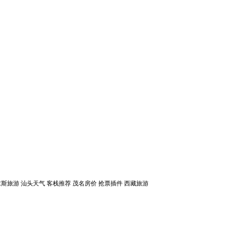
求斯旅游
汕头天气
客栈推荐
茂名房价
抢票插件
西藏旅游