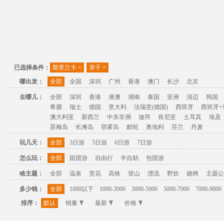
已选择条件：
斯里兰卡
×
亲子
×
哪出发：
全部
全国
深圳
广州
香港
澳门
长沙
北京
去哪儿：
全部
深圳
香港
港澳
湖南
泰国
亚洲
清迈
韩国
希腊
瑞士
德国
意大利
法瑞意(德国)
西班牙
西班牙+
澳大利亚
新西兰
中东非洲
迪拜
肯尼亚
土耳其
埃及
苏梅岛
长滩岛
宿雾岛
邮轮
奥地利
芬兰
丹麦
玩几天：
全部
3日游
5日游
6日游
7日游
怎么玩：
全部
跟团游
自由行
半自助
包团游
啥主题：
全部
温泉
赏花
高铁
登山
漂流
野炊
烧烤
主题公
多少钱：
全部
1000以下
1000-3000
3000-5000
5000-7000
7000-9000
排序：
默认
销量
最新
价格