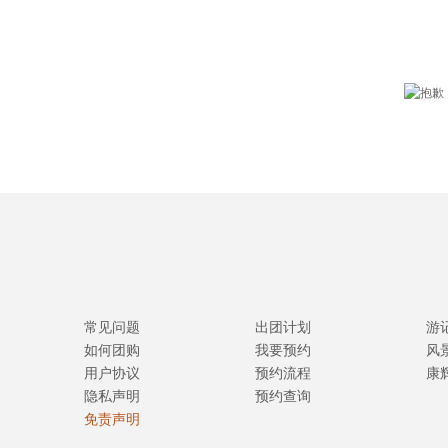
常见问题
出团计划
游
如何团购
我要预约
风
用户协议
预约流程
康
隐私声明
预约查询
免责声明