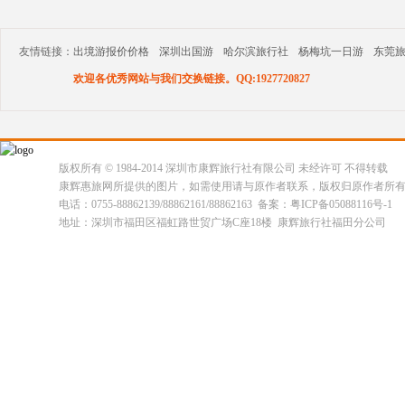
友情链接：
出境游报价价格
深圳出国游
哈尔滨旅行社
杨梅坑一日游
东莞
欢迎各优秀网站与我们交换链接。QQ:1927720827
版权所有 © 1984-2014 深圳市康辉旅行社有限公司 未经许可 不得转载
康辉惠旅网所提供的图片，如需使用请与原作者联系，版权归原作者所
电话：0755-88862139/88862161/88862163 备案：粤ICP备05088116号-1
地址：深圳市福田区福虹路世贸广场C座18楼 康辉旅行社福田分公司