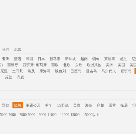
长沙
北京
亚洲
清迈
韩国
日本
新马泰
新加坡
越南
缅甸
柬埔寨
老挝
尼
)
西班牙
西班牙+葡萄牙
西欧
北欧
东欧
欧洲其他
美洲
美国
美
肯尼亚
土耳其
埃及
摩洛哥
以色列
巴厘岛
普吉岛
马尔代夫
塞班岛
利
芬兰
丹麦
游
野炊
烧烤
主题公园
单车
CS野战
美食
海岛
穿越
露营
拓展
溶
5000-7000
7000-9000
9000-11000
11000-13000
15000以上