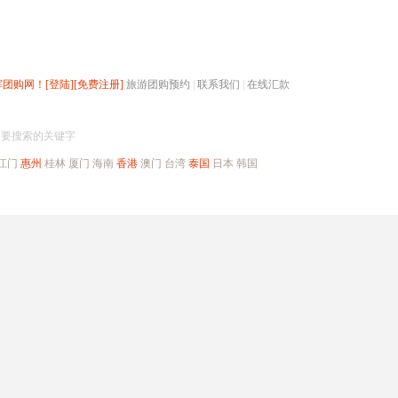
辉团购网！
[登陆]
[免费注册]
旅游团购预约
|
联系我们
|
在线汇款
搜团购
入要搜索的关键字
江门
惠州
桂林
厦门
海南
香港
澳门
台湾
泰国
日本
韩国
出境旅游
自驾游
高端海岛
公司旅游