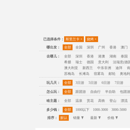
已选择条件：
斯里兰卡
×
烧烤
×
哪出发：
全部
全国
深圳
广州
香港
澳门
去哪儿：
全部
深圳
香港
港澳
湖南
泰国
希腊
瑞士
德国
意大利
法瑞意(德国
澳大利亚
新西兰
中东非洲
迪拜
苏梅岛
长滩岛
宿雾岛
邮轮
奥地
玩几天：
全部
3日游
5日游
6日游
7日游
怎么玩：
全部
跟团游
自由行
半自助
包团
啥主题：
全部
温泉
赏花
高铁
登山
漂流
多少钱：
全部
1000以下
1000-3000
3000-5000
排序：
默认
销量
最新
价格