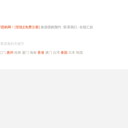
辉团购网！
[登陆]
[免费注册]
旅游团购预约
|
联系我们
|
在线汇款
搜团购
入要搜索的关键字
江门
惠州
桂林
厦门
海南
香港
澳门
台湾
泰国
日本
韩国
出境旅游
自驾游
高端海岛
公司旅游