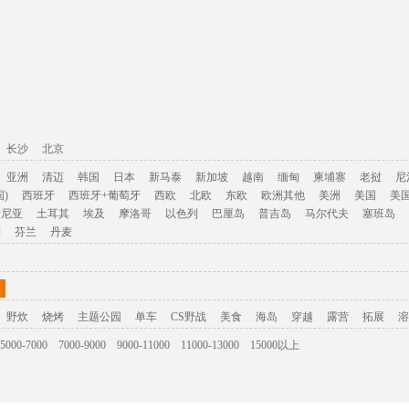
长沙
北京
亚洲
清迈
韩国
日本
新马泰
新加坡
越南
缅甸
柬埔寨
老挝
尼
)
西班牙
西班牙+葡萄牙
西欧
北欧
东欧
欧洲其他
美洲
美国
美
肯尼亚
土耳其
埃及
摩洛哥
以色列
巴厘岛
普吉岛
马尔代夫
塞班岛
利
芬兰
丹麦
游
野炊
烧烤
主题公园
单车
CS野战
美食
海岛
穿越
露营
拓展
溶
5000-7000
7000-9000
9000-11000
11000-13000
15000以上