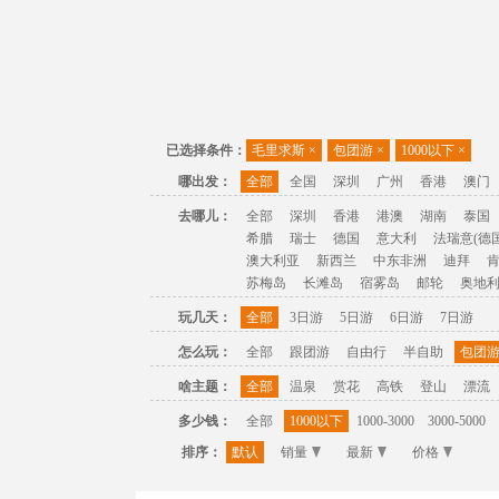
已选择条件：
毛里求斯
×
包团游
×
1000以下
×
哪出发：
全部
全国
深圳
广州
香港
澳门
去哪儿：
全部
深圳
香港
港澳
湖南
泰国
希腊
瑞士
德国
意大利
法瑞意(德国
澳大利亚
新西兰
中东非洲
迪拜
苏梅岛
长滩岛
宿雾岛
邮轮
奥地
玩几天：
全部
3日游
5日游
6日游
7日游
怎么玩：
全部
跟团游
自由行
半自助
包团
啥主题：
全部
温泉
赏花
高铁
登山
漂流
多少钱：
全部
1000以下
1000-3000
3000-5000
排序：
默认
销量
最新
价格