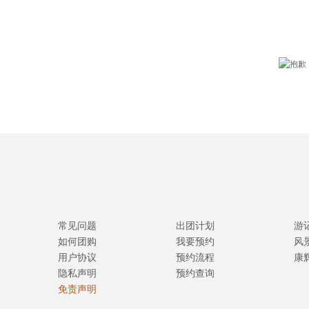
常见问题
出团计划
游
如何团购
我要预约
风
用户协议
预约流程
康
隐私声明
预约查询
免责声明