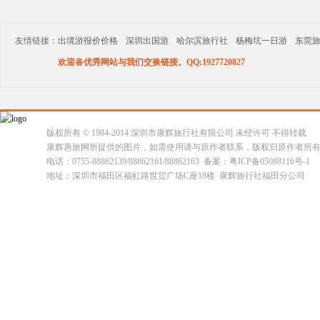
友情链接：
出境游报价价格
深圳出国游
哈尔滨旅行社
杨梅坑一日游
东莞
欢迎各优秀网站与我们交换链接。QQ:1927720827
版权所有 © 1984-2014 深圳市康辉旅行社有限公司 未经许可 不得转载
康辉惠旅网所提供的图片，如需使用请与原作者联系，版权归原作者所
电话：0755-88862139/88862161/88862163 备案：粤ICP备05088116号-1
地址：深圳市福田区福虹路世贸广场C座18楼 康辉旅行社福田分公司