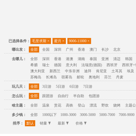
已选择条件：
毛里求斯
×
蜜月
×
9000-11000
×
哪出发：
全部
全国
深圳
广州
香港
澳门
长沙
北京
去哪儿：
全部
深圳
香港
港澳
湖南
泰国
亚洲
清迈
韩国
希腊
瑞士
德国
意大利
法瑞意(德国)
西班牙
西班牙+
澳大利亚
新西兰
中东非洲
迪拜
肯尼亚
土耳其
埃及
苏梅岛
长滩岛
宿雾岛
邮轮
奥地利
芬兰
丹麦
玩几天：
全部
3日游
5日游
6日游
7日游
怎么玩：
全部
跟团游
自由行
半自助
包团游
啥主题：
全部
温泉
赏花
高铁
登山
漂流
野炊
烧烤
主题公
多少钱：
全部
1000以下
1000-3000
3000-5000
5000-7000
7000-9000
排序：
默认
销量
最新
价格