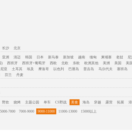
长沙
北京
亚洲
清迈
韩国
日本
新马泰
新加坡
越南
缅甸
柬埔寨
老挝
尼
)
西班牙
西班牙+葡萄牙
西欧
北欧
东欧
欧洲其他
美洲
美国
美
肯尼亚
土耳其
埃及
摩洛哥
以色列
巴厘岛
普吉岛
马尔代夫
塞班岛
利
芬兰
丹麦
游
野炊
烧烤
主题公园
单车
CS野战
美食
海岛
穿越
露营
拓展
溶
5000-7000
7000-9000
9000-11000
11000-13000
15000以上