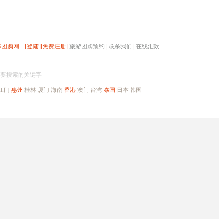
辉团购网！
[登陆]
[免费注册]
旅游团购预约
|
联系我们
|
在线汇款
搜团购
入要搜索的关键字
江门
惠州
桂林
厦门
海南
香港
澳门
台湾
泰国
日本
韩国
出境旅游
自驾游
高端海岛
公司旅游