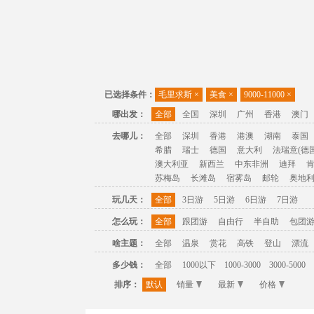
已选择条件：
毛里求斯
×
美食
×
9000-11000
×
哪出发：
全部
全国
深圳
广州
香港
澳门
去哪儿：
全部
深圳
香港
港澳
湖南
泰国
希腊
瑞士
德国
意大利
法瑞意(德国
澳大利亚
新西兰
中东非洲
迪拜
苏梅岛
长滩岛
宿雾岛
邮轮
奥地
玩几天：
全部
3日游
5日游
6日游
7日游
怎么玩：
全部
跟团游
自由行
半自助
包团
啥主题：
全部
温泉
赏花
高铁
登山
漂流
多少钱：
全部
1000以下
1000-3000
3000-5000
排序：
默认
销量
最新
价格