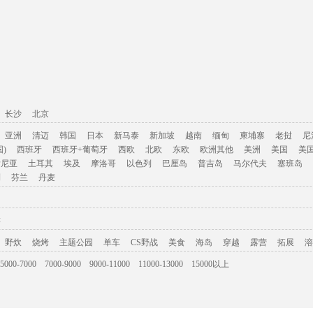
长沙
北京
亚洲
清迈
韩国
日本
新马泰
新加坡
越南
缅甸
柬埔寨
老挝
尼
)
西班牙
西班牙+葡萄牙
西欧
北欧
东欧
欧洲其他
美洲
美国
美
肯尼亚
土耳其
埃及
摩洛哥
以色列
巴厘岛
普吉岛
马尔代夫
塞班岛
利
芬兰
丹麦
游
野炊
烧烤
主题公园
单车
CS野战
美食
海岛
穿越
露营
拓展
溶
5000-7000
7000-9000
9000-11000
11000-13000
15000以上