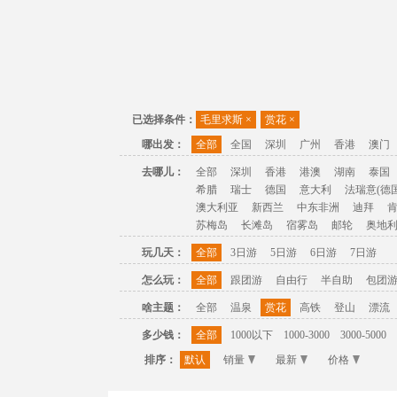
已选择条件：
毛里求斯
×
赏花
×
哪出发：
全部
全国
深圳
广州
香港
澳门
去哪儿：
全部
深圳
香港
港澳
湖南
泰国
希腊
瑞士
德国
意大利
法瑞意(德国
澳大利亚
新西兰
中东非洲
迪拜
苏梅岛
长滩岛
宿雾岛
邮轮
奥地
玩几天：
全部
3日游
5日游
6日游
7日游
怎么玩：
全部
跟团游
自由行
半自助
包团
啥主题：
全部
温泉
赏花
高铁
登山
漂流
多少钱：
全部
1000以下
1000-3000
3000-5000
排序：
默认
销量
最新
价格