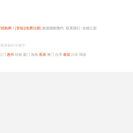
辉团购网！
[登陆]
[免费注册]
旅游团购预约
|
联系我们
|
在线汇款
搜团购
入要搜索的关键字
江门
惠州
桂林
厦门
海南
香港
澳门
台湾
泰国
日本
韩国
出境旅游
自驾游
高端海岛
公司旅游