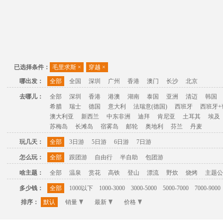
已选择条件：
毛里求斯
×
穿越
×
哪出发：
全部
全国
深圳
广州
香港
澳门
长沙
北京
去哪儿：
全部
深圳
香港
港澳
湖南
泰国
亚洲
清迈
韩国
希腊
瑞士
德国
意大利
法瑞意(德国)
西班牙
西班牙+
澳大利亚
新西兰
中东非洲
迪拜
肯尼亚
土耳其
埃及
苏梅岛
长滩岛
宿雾岛
邮轮
奥地利
芬兰
丹麦
玩几天：
全部
3日游
5日游
6日游
7日游
怎么玩：
全部
跟团游
自由行
半自助
包团游
啥主题：
全部
温泉
赏花
高铁
登山
漂流
野炊
烧烤
主题公
多少钱：
全部
1000以下
1000-3000
3000-5000
5000-7000
7000-9000
排序：
默认
销量
最新
价格