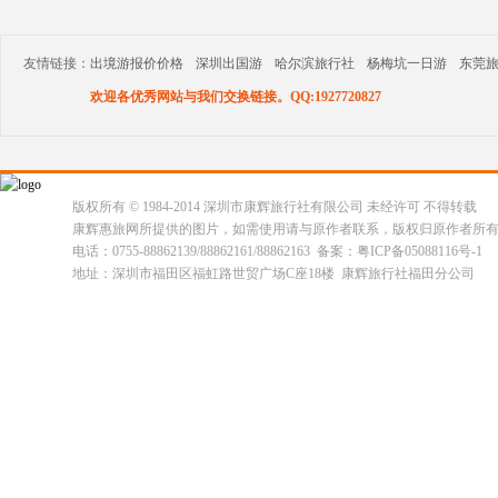
友情链接：
出境游报价价格
深圳出国游
哈尔滨旅行社
杨梅坑一日游
东莞
欢迎各优秀网站与我们交换链接。QQ:1927720827
版权所有 © 1984-2014 深圳市康辉旅行社有限公司 未经许可 不得转载
康辉惠旅网所提供的图片，如需使用请与原作者联系，版权归原作者所
电话：0755-88862139/88862161/88862163 备案：粤ICP备05088116号-1
地址：深圳市福田区福虹路世贸广场C座18楼 康辉旅行社福田分公司