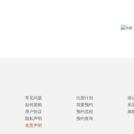
常见问题
出团计划
游
如何团购
我要预约
风
用户协议
预约流程
康
隐私声明
预约查询
免责声明