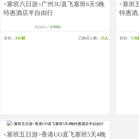
<塞班六日游>广州3U直飞塞班6天5晚
<塞班
特惠酒店半自由行
特惠酒
市场价：
￥8980
折扣：
3.65折
已购买人数：
23人
折扣：
3.3
<塞班五日游>香港UO直飞塞班5天4晚