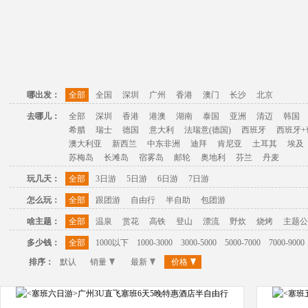
哪出发：
全部
全国
深圳
广州
香港
澳门
长沙
北京
去哪儿：
全部
深圳
香港
港澳
湖南
泰国
亚洲
清迈
韩国
希腊
瑞士
德国
意大利
法瑞意(德国)
西班牙
西班牙+
澳大利亚
新西兰
中东非洲
迪拜
肯尼亚
土耳其
埃及
苏梅岛
长滩岛
宿雾岛
邮轮
奥地利
芬兰
丹麦
玩几天：
全部
3日游
5日游
6日游
7日游
怎么玩：
全部
跟团游
自由行
半自助
包团游
啥主题：
全部
温泉
赏花
高铁
登山
漂流
野炊
烧烤
主题公
多少钱：
全部
1000以下
1000-3000
3000-5000
5000-7000
7000-9000
排序：
默认
销量
最新
价格