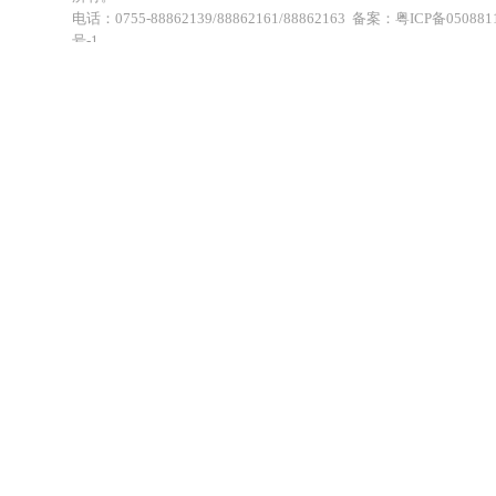
电话：0755-88862139/88862161/88862163 备案：粤ICP备050881
号-1
地址：深圳市福田区福虹路世贸广场C座18楼 康辉旅行社福田分公