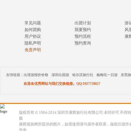
常见问题
出团计划
游
如何团购
我要预约
风
用户协议
预约流程
康
隐私声明
预约查询
免责声明
友情链接：
出境游报价价格
深圳出国游
哈尔滨旅行社
杨梅坑一日游
东莞
欢迎各优秀网站与我们交换链接。QQ:1927720827
版权所有 © 1984-2014 深圳市康辉旅行社有限公司 未经许可 不得
载
康辉惠旅网所提供的图片，如需使用请与原作者联系，版权归原作
所有。