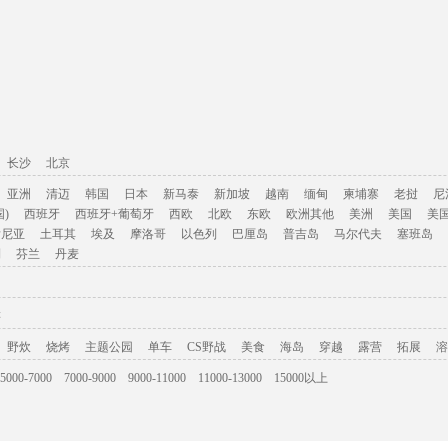
长沙
北京
亚洲
清迈
韩国
日本
新马泰
新加坡
越南
缅甸
柬埔寨
老挝
尼
)
西班牙
西班牙+葡萄牙
西欧
北欧
东欧
欧洲其他
美洲
美国
美
肯尼亚
土耳其
埃及
摩洛哥
以色列
巴厘岛
普吉岛
马尔代夫
塞班岛
利
芬兰
丹麦
游
野炊
烧烤
主题公园
单车
CS野战
美食
海岛
穿越
露营
拓展
溶
5000-7000
7000-9000
9000-11000
11000-13000
15000以上