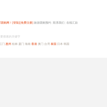
辉团购网！
[登陆]
[免费注册]
旅游团购预约
|
联系我们
|
在线汇款
搜团购
入要搜索的关键字
江门
惠州
桂林
厦门
海南
香港
澳门
台湾
泰国
日本
韩国
出境旅游
自驾游
高端海岛
公司旅游