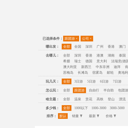
已选择条件：
跟团游
×
公司
×
哪出发：
全部
全国
深圳
广州
香港
澳门
去哪儿：
全部
深圳
香港
港澳
湖南
泰国
希腊
瑞士
德国
意大利
法瑞意(德国
澳大利亚
新西兰
中东非洲
迪拜
苏梅岛
长滩岛
宿雾岛
邮轮
奥地
玩几天：
全部
3日游
5日游
6日游
7日游
怎么玩：
全部
跟团游
自由行
半自助
包团
啥主题：
全部
温泉
赏花
高铁
登山
漂流
多少钱：
全部
1000以下
1000-3000
3000-5000
排序：
默认
销量
最新
价格