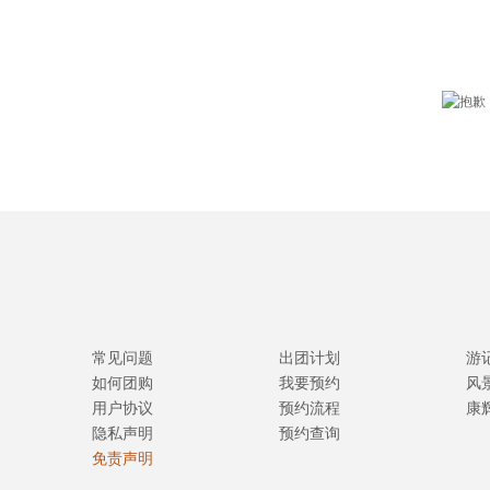
常见问题
出团计划
游
如何团购
我要预约
风
用户协议
预约流程
康
隐私声明
预约查询
免责声明