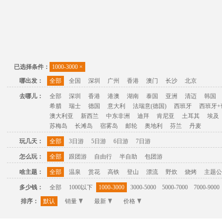
已选择条件：
1000-3000
×
哪出发：
全部
全国
深圳
广州
香港
澳门
长沙
北京
去哪儿：
全部
深圳
香港
港澳
湖南
泰国
亚洲
清迈
韩国
希腊
瑞士
德国
意大利
法瑞意(德国)
西班牙
西班牙+
澳大利亚
新西兰
中东非洲
迪拜
肯尼亚
土耳其
埃及
苏梅岛
长滩岛
宿雾岛
邮轮
奥地利
芬兰
丹麦
玩几天：
全部
3日游
5日游
6日游
7日游
怎么玩：
全部
跟团游
自由行
半自助
包团游
啥主题：
全部
温泉
赏花
高铁
登山
漂流
野炊
烧烤
主题公
多少钱：
全部
1000以下
1000-3000
3000-5000
5000-7000
7000-9000
排序：
默认
销量
最新
价格