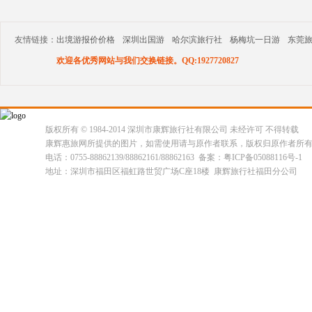
友情链接：
出境游报价价格
深圳出国游
哈尔滨旅行社
杨梅坑一日游
东莞
欢迎各优秀网站与我们交换链接。QQ:1927720827
版权所有 © 1984-2014 深圳市康辉旅行社有限公司 未经许可 不得转载
康辉惠旅网所提供的图片，如需使用请与原作者联系，版权归原作者所
电话：0755-88862139/88862161/88862163 备案：粤ICP备05088116号-1
地址：深圳市福田区福虹路世贸广场C座18楼 康辉旅行社福田分公司