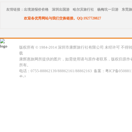
友情链接：
出境游报价价格
深圳出国游
哈尔滨旅行社
杨梅坑一日游
东莞
欢迎各优秀网站与我们交换链接。QQ:1927720827
版权所有 © 1984-2014 深圳市康辉旅行社有限公司 未经许可 不得
载
康辉惠旅网所提供的图片，如需使用请与原作者联系，版权归原作
所有。
电话：0755-88862139/88862161/88862163 备案：粤ICP备050881
号-1
地址：深圳市福田区福虹路世贸广场C座18楼 康辉旅行社福田分公