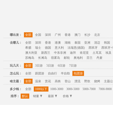
哪出发：
全部
全国
深圳
广州
香港
澳门
长沙
北京
去哪儿：
全部
深圳
香港
港澳
湖南
泰国
亚洲
清迈
韩国
希腊
瑞士
德国
意大利
法瑞意(德国)
西班牙
西班牙+
澳大利亚
新西兰
中东非洲
迪拜
肯尼亚
土耳其
埃及
苏梅岛
长滩岛
宿雾岛
邮轮
奥地利
芬兰
丹麦
玩几天：
全部
3日游
5日游
6日游
7日游
怎么玩：
全部
跟团游
自由行
半自助
包团游
啥主题：
全部
温泉
赏花
高铁
登山
漂流
野炊
烧烤
主题公
多少钱：
全部
1000以下
1000-3000
3000-5000
5000-7000
7000-9000
排序：
默认
销量
最新
价格