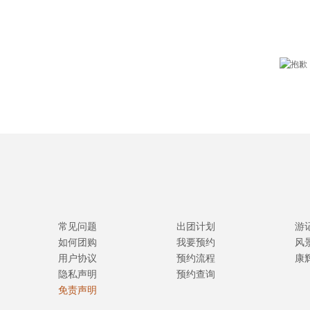
常见问题
出团计划
游
如何团购
我要预约
风
用户协议
预约流程
康
隐私声明
预约查询
免责声明