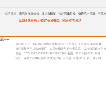
友情链接：
出境游报价价格
深圳出国游
哈尔滨旅行社
杨梅坑一日游
东莞
欢迎各优秀网站与我们交换链接。QQ:1927720827
版权所有 © 1984-2014 深圳市康辉旅行社有限公司 未经许可 不得转载
康辉惠旅网所提供的图片，如需使用请与原作者联系，版权归原作者所
电话：0755-88862139/88862161/88862163 备案：粤ICP备05088116号-1
地址：深圳市福田区福虹路世贸广场C座18楼 康辉旅行社福田分公司