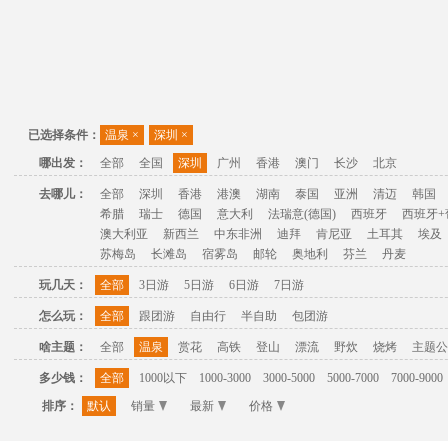
已选择条件：
温泉
×
深圳
×
哪出发：
全部
全国
深圳
广州
香港
澳门
长沙
北京
去哪儿：
全部
深圳
香港
港澳
湖南
泰国
亚洲
清迈
韩国
希腊
瑞士
德国
意大利
法瑞意(德国)
西班牙
西班牙+
澳大利亚
新西兰
中东非洲
迪拜
肯尼亚
土耳其
埃及
苏梅岛
长滩岛
宿雾岛
邮轮
奥地利
芬兰
丹麦
玩几天：
全部
3日游
5日游
6日游
7日游
怎么玩：
全部
跟团游
自由行
半自助
包团游
啥主题：
全部
温泉
赏花
高铁
登山
漂流
野炊
烧烤
主题公
多少钱：
全部
1000以下
1000-3000
3000-5000
5000-7000
7000-9000
排序：
默认
销量
最新
价格