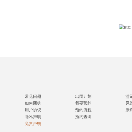
常见问题
出团计划
游
如何团购
我要预约
风
用户协议
预约流程
康
隐私声明
预约查询
免责声明