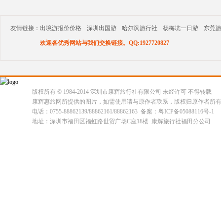
友情链接：
出境游报价价格
深圳出国游
哈尔滨旅行社
杨梅坑一日游
东莞
欢迎各优秀网站与我们交换链接。QQ:1927720827
版权所有 © 1984-2014 深圳市康辉旅行社有限公司 未经许可 不得转载
康辉惠旅网所提供的图片，如需使用请与原作者联系，版权归原作者所
电话：0755-88862139/88862161/88862163 备案：粤ICP备05088116号-1
地址：深圳市福田区福虹路世贸广场C座18楼 康辉旅行社福田分公司