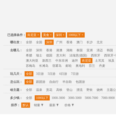
已选择条件：
肯尼亚
×
美食
×
深圳
×
1000以下
×
哪出发：
全部
全国
深圳
广州
香港
澳门
长沙
北京
去哪儿：
全部
深圳
香港
港澳
湖南
泰国
亚洲
清迈
韩国
希腊
瑞士
德国
意大利
法瑞意(德国)
西班牙
西班牙+
澳大利亚
新西兰
中东非洲
迪拜
肯尼亚
土耳其
埃及
苏梅岛
长滩岛
宿雾岛
邮轮
奥地利
芬兰
丹麦
玩几天：
全部
3日游
5日游
6日游
7日游
怎么玩：
全部
跟团游
自由行
半自助
包团游
啥主题：
全部
温泉
赏花
高铁
登山
漂流
野炊
烧烤
主题公
多少钱：
全部
1000以下
1000-3000
3000-5000
5000-7000
7000-9000
排序：
默认
销量
最新
价格