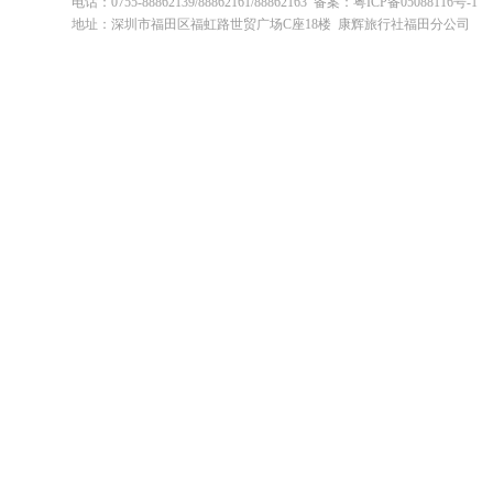
电话：0755-88862139/88862161/88862163 备案：粤ICP备05088116号-1
地址：深圳市福田区福虹路世贸广场C座18楼 康辉旅行社福田分公司