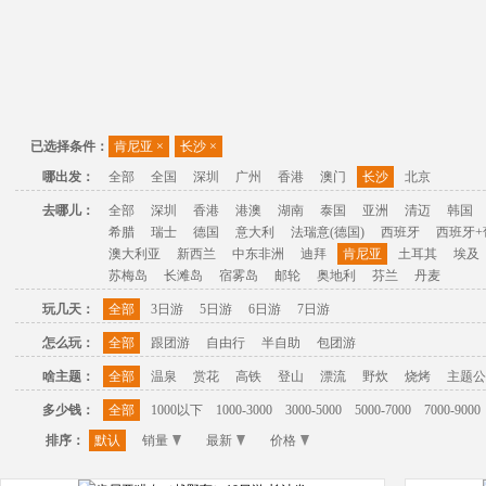
已选择条件：
肯尼亚
×
长沙
×
哪出发：
全部
全国
深圳
广州
香港
澳门
长沙
北京
去哪儿：
全部
深圳
香港
港澳
湖南
泰国
亚洲
清迈
韩国
希腊
瑞士
德国
意大利
法瑞意(德国)
西班牙
西班牙+
澳大利亚
新西兰
中东非洲
迪拜
肯尼亚
土耳其
埃及
苏梅岛
长滩岛
宿雾岛
邮轮
奥地利
芬兰
丹麦
玩几天：
全部
3日游
5日游
6日游
7日游
怎么玩：
全部
跟团游
自由行
半自助
包团游
啥主题：
全部
温泉
赏花
高铁
登山
漂流
野炊
烧烤
主题公
多少钱：
全部
1000以下
1000-3000
3000-5000
5000-7000
7000-9000
排序：
默认
销量
最新
价格