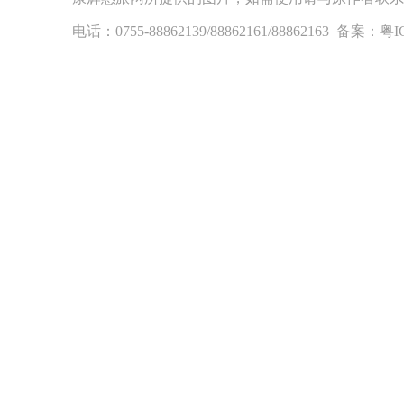
电话：0755-88862139/88862161/88862163 备案：粤I
地址：深圳市福田区福虹路世贸广场C座18楼 康辉