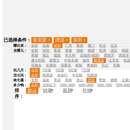
已选择条件：
肯尼亚
×
漂流
×
深圳
×
哪出发：
全部
全国
深圳
广州
香港
澳门
长沙
北京
去哪儿：
全部
深圳
香港
港澳
湖南
泰国
亚洲
清迈
韩国
希腊
瑞士
德国
意大利
法瑞意(德国)
西班牙
西班牙
澳大利亚
新西兰
中东非洲
迪拜
肯尼亚
土耳其
埃
苏梅岛
长滩岛
宿雾岛
邮轮
奥地利
芬兰
丹麦
玩几天：
全部
3日游
5日游
6日游
7日游
怎么玩：
全部
跟团游
自由行
半自助
包团游
啥主题：
全部
温泉
赏花
高铁
登山
漂流
野炊
烧烤
主题
多少钱：
全部
1000以下
1000-3000
3000-5000
5000-7000
7000-900
排
默认
销量
最新
价格
序：