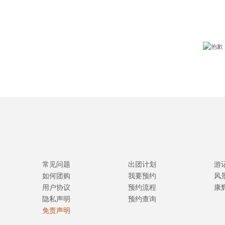
常见问题
出团计划
游
如何团购
我要预约
风
用户协议
预约流程
康
隐私声明
预约查询
免责声明