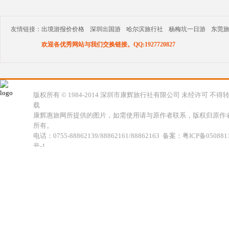
友情链接：
出境游报价价格
深圳出国游
哈尔滨旅行社
杨梅坑一日游
东莞
欢迎各优秀网站与我们交换链接。QQ:1927720827
版权所有 © 1984-2014 深圳市康辉旅行社有限公司 未经许可 不得
载
康辉惠旅网所提供的图片，如需使用请与原作者联系，版权归原作
所有。
电话：0755-88862139/88862161/88862163 备案：粤ICP备050881
号-1
地址：深圳市福田区福虹路世贸广场C座18楼 康辉旅行社福田分公