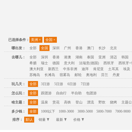
已选择条件：
美洲
×
全国
×
哪出发：
全部
全国
深圳
广州
香港
澳门
长沙
北京
去哪儿：
全部
深圳
香港
港澳
湖南
泰国
亚洲
清迈
韩国
希腊
瑞士
德国
意大利
法瑞意(德国)
西班牙
西班牙+
澳大利亚
新西兰
中东非洲
迪拜
肯尼亚
土耳其
埃及
苏梅岛
长滩岛
宿雾岛
邮轮
奥地利
芬兰
丹麦
玩几天：
全部
3日游
5日游
6日游
7日游
怎么玩：
全部
跟团游
自由行
半自助
包团游
啥主题：
全部
温泉
赏花
高铁
登山
漂流
野炊
烧烤
主题公
多少钱：
全部
1000以下
1000-3000
3000-5000
5000-7000
7000-9000
排序：
默认
销量
最新
价格