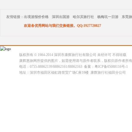
友情链接：
出境游报价价格
深圳出国游
哈尔滨旅行社
杨梅坑一日游
东莞
欢迎各优秀网站与我们交换链接。QQ:1927720827
版权所有 © 1984-2014 深圳市康辉旅行社有限公司 未经许可 不得转载
康辉惠旅网所提供的图片，如需使用请与原作者联系，版权归原作者所
电话：0755-88862139/88862161/88862163 备案：粤ICP备05088116号-1
地址：深圳市福田区福虹路世贸广场C座18楼 康辉旅行社福田分公司