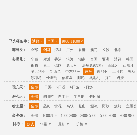
已选择条件：
迪拜
×
全国
×
9000-11000
×
哪出发：
全部
全国
深圳
广州
香港
澳门
长沙
北京
去哪儿：
全部
深圳
香港
港澳
湖南
泰国
亚洲
清迈
韩国
希腊
瑞士
德国
意大利
法瑞意(德国)
西班牙
西班牙+
澳大利亚
新西兰
中东非洲
迪拜
肯尼亚
土耳其
埃及
苏梅岛
长滩岛
宿雾岛
邮轮
奥地利
芬兰
丹麦
玩几天：
全部
3日游
5日游
6日游
7日游
怎么玩：
全部
跟团游
自由行
半自助
包团游
啥主题：
全部
温泉
赏花
高铁
登山
漂流
野炊
烧烤
主题公
多少钱：
全部
1000以下
1000-3000
3000-5000
5000-7000
7000-9000
排序：
默认
销量
最新
价格