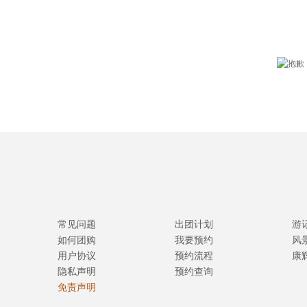
常见问题
出团计划
游
如何团购
我要预约
风
用户协议
预约流程
康
隐私声明
预约查询
免责声明