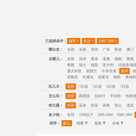
已选择条件：
迪拜
×
长沙
×
5000-7000
×
哪出发：
全部
全国
深圳
广州
香港
澳门
去哪儿：
全部
深圳
香港
港澳
湖南
泰国
希腊
瑞士
德国
意大利
法瑞意(德国
澳大利亚
新西兰
中东非洲
迪拜
苏梅岛
长滩岛
宿雾岛
邮轮
奥地
玩几天：
全部
3日游
5日游
6日游
7日游
怎么玩：
全部
跟团游
自由行
半自助
包团
啥主题：
全部
温泉
赏花
高铁
登山
漂流
多少钱：
全部
1000以下
1000-3000
3000-5000
排序：
默认
销量
最新
价格