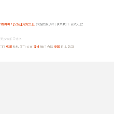
辉团购网！
[登陆]
[免费注册]
旅游团购预约
|
联系我们
|
在线汇款
搜团购
入要搜索的关键字
江门
惠州
桂林
厦门
海南
香港
澳门
台湾
泰国
日本
韩国
出境旅游
自驾游
高端海岛
公司旅游