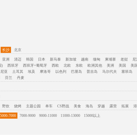
长沙
北京
亚洲
清迈
韩国
日本
新马泰
新加坡
越南
缅甸
柬埔寨
老挝
尼
)
西班牙
西班牙+葡萄牙
西欧
北欧
东欧
欧洲其他
美洲
美国
美
肯尼亚
土耳其
埃及
摩洛哥
以色列
巴厘岛
普吉岛
马尔代夫
塞班岛
利
芬兰
丹麦
游
野炊
烧烤
主题公园
单车
CS野战
美食
海岛
穿越
露营
拓展
溶
5000-7000
7000-9000
9000-11000
11000-13000
15000以上