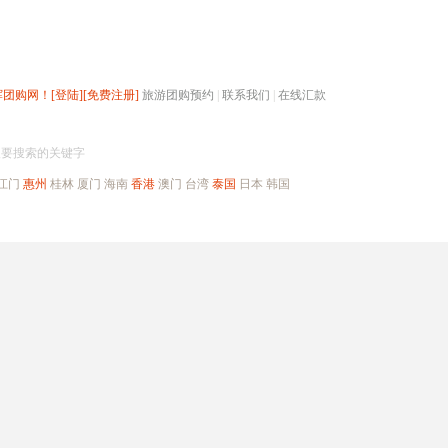
辉团购网！
[登陆]
[免费注册]
旅游团购预约
|
联系我们
|
在线汇款
搜团购
入要搜索的关键字
江门
惠州
桂林
厦门
海南
香港
澳门
台湾
泰国
日本
韩国
出境旅游
自驾游
高端海岛
公司旅游