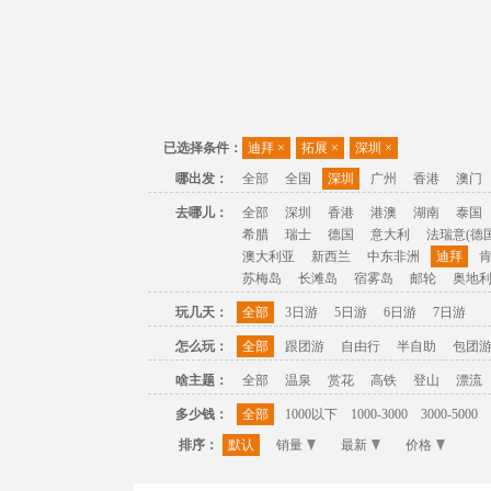
已选择条件：
迪拜
×
拓展
×
深圳
×
哪出发：
全部
全国
深圳
广州
香港
澳门
去哪儿：
全部
深圳
香港
港澳
湖南
泰国
希腊
瑞士
德国
意大利
法瑞意(德国
澳大利亚
新西兰
中东非洲
迪拜
苏梅岛
长滩岛
宿雾岛
邮轮
奥地
玩几天：
全部
3日游
5日游
6日游
7日游
怎么玩：
全部
跟团游
自由行
半自助
包团
啥主题：
全部
温泉
赏花
高铁
登山
漂流
多少钱：
全部
1000以下
1000-3000
3000-5000
排序：
默认
销量
最新
价格