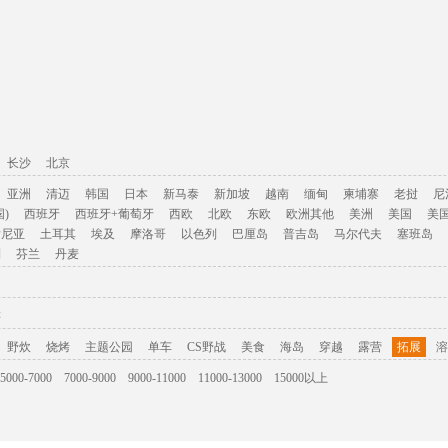
长沙
北京
亚洲
清迈
韩国
日本
新马泰
新加坡
越南
缅甸
柬埔寨
老挝
尼
)
西班牙
西班牙+葡萄牙
西欧
北欧
东欧
欧洲其他
美洲
美国
美
肯尼亚
土耳其
埃及
摩洛哥
以色列
巴厘岛
普吉岛
马尔代夫
塞班岛
利
芬兰
丹麦
游
野炊
烧烤
主题公园
单车
CS野战
美食
海岛
穿越
露营
拓展
溶
5000-7000
7000-9000
9000-11000
11000-13000
15000以上