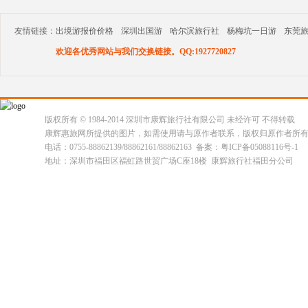
友情链接：
出境游报价价格
深圳出国游
哈尔滨旅行社
杨梅坑一日游
东莞
欢迎各优秀网站与我们交换链接。QQ:1927720827
版权所有 © 1984-2014 深圳市康辉旅行社有限公司 未经许可 不得转载
康辉惠旅网所提供的图片，如需使用请与原作者联系，版权归原作者所
电话：0755-88862139/88862161/88862163 备案：粤ICP备05088116号-1
地址：深圳市福田区福虹路世贸广场C座18楼 康辉旅行社福田分公司