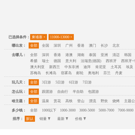
已选择条件：
柬埔寨
×
11000-13000
×
哪出发：
全部
全国
深圳
广州
香港
澳门
长沙
北京
去哪儿：
全部
深圳
香港
港澳
湖南
泰国
亚洲
清迈
韩国
希腊
瑞士
德国
意大利
法瑞意(德国)
西班牙
西班牙+
澳大利亚
新西兰
中东非洲
迪拜
肯尼亚
土耳其
埃及
苏梅岛
长滩岛
宿雾岛
邮轮
奥地利
芬兰
丹麦
玩几天：
全部
3日游
5日游
6日游
7日游
怎么玩：
全部
跟团游
自由行
半自助
包团游
啥主题：
全部
温泉
赏花
高铁
登山
漂流
野炊
烧烤
主题公
多少钱：
全部
1000以下
1000-3000
3000-5000
5000-7000
7000-9000
排序：
默认
销量
最新
价格