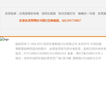
友情链接：
出境游报价价格
深圳出国游
哈尔滨旅行社
杨梅坑一日游
东莞
欢迎各优秀网站与我们交换链接。QQ:1927720827
版权所有 © 1984-2014 深圳市康辉旅行社有限公司 未经许可 不得转载
康辉惠旅网所提供的图片，如需使用请与原作者联系，版权归原作者所
电话：0755-88862139/88862161/88862163 备案：粤ICP备05088116号-1
地址：深圳市福田区福虹路世贸广场C座18楼 康辉旅行社福田分公司