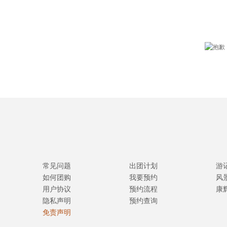
常见问题
出团计划
游
如何团购
我要预约
风
用户协议
预约流程
康
隐私声明
预约查询
免责声明