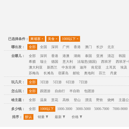
已选择条件：
柬埔寨
×
美食
×
1000以下
×
哪出发：
全部
全国
深圳
广州
香港
澳门
长沙
北京
去哪儿：
全部
深圳
香港
港澳
湖南
泰国
亚洲
清迈
韩国
希腊
瑞士
德国
意大利
法瑞意(德国)
西班牙
西班牙+
澳大利亚
新西兰
中东非洲
迪拜
肯尼亚
土耳其
埃及
苏梅岛
长滩岛
宿雾岛
邮轮
奥地利
芬兰
丹麦
玩几天：
全部
3日游
5日游
6日游
7日游
怎么玩：
全部
跟团游
自由行
半自助
包团游
啥主题：
全部
温泉
赏花
高铁
登山
漂流
野炊
烧烤
主题公
多少钱：
全部
1000以下
1000-3000
3000-5000
5000-7000
7000-9000
排序：
默认
销量
最新
价格