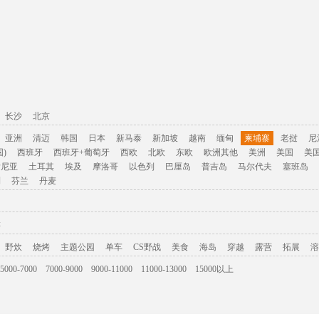
长沙
北京
亚洲
清迈
韩国
日本
新马泰
新加坡
越南
缅甸
柬埔寨
老挝
尼
)
西班牙
西班牙+葡萄牙
西欧
北欧
东欧
欧洲其他
美洲
美国
美
肯尼亚
土耳其
埃及
摩洛哥
以色列
巴厘岛
普吉岛
马尔代夫
塞班岛
利
芬兰
丹麦
游
野炊
烧烤
主题公园
单车
CS野战
美食
海岛
穿越
露营
拓展
溶
5000-7000
7000-9000
9000-11000
11000-13000
15000以上