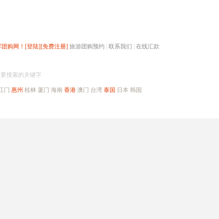
辉团购网！
[登陆]
[免费注册]
旅游团购预约
|
联系我们
|
在线汇款
搜团购
入要搜索的关键字
江门
惠州
桂林
厦门
海南
香港
澳门
台湾
泰国
日本
韩国
出境旅游
自驾游
高端海岛
公司旅游