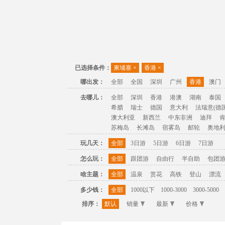
已选择条件：
柬埔寨
×
香港
×
哪出发：
全部
全国
深圳
广州
香港
澳门
去哪儿：
全部
深圳
香港
港澳
湖南
泰国
希腊
瑞士
德国
意大利
法瑞意(德国
澳大利亚
新西兰
中东非洲
迪拜
苏梅岛
长滩岛
宿雾岛
邮轮
奥地
玩几天：
全部
3日游
5日游
6日游
7日游
怎么玩：
全部
跟团游
自由行
半自助
包团
啥主题：
全部
温泉
赏花
高铁
登山
漂流
多少钱：
全部
1000以下
1000-3000
3000-5000
排序：
默认
销量
最新
价格