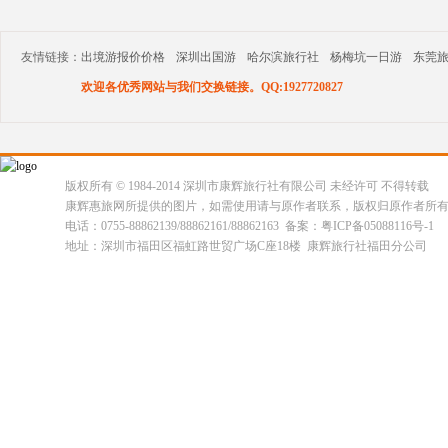
友情链接：
出境游报价价格
深圳出国游
哈尔滨旅行社
杨梅坑一日游
东莞
欢迎各优秀网站与我们交换链接。QQ:1927720827
版权所有 © 1984-2014 深圳市康辉旅行社有限公司 未经许可 不得转载
康辉惠旅网所提供的图片，如需使用请与原作者联系，版权归原作者所
电话：0755-88862139/88862161/88862163 备案：粤ICP备05088116号-1
地址：深圳市福田区福虹路世贸广场C座18楼 康辉旅行社福田分公司