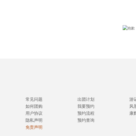
常见问题
出团计划
游
如何团购
我要预约
风
用户协议
预约流程
康
隐私声明
预约查询
免责声明