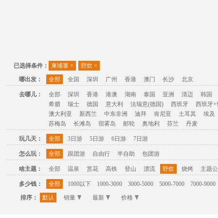
已选择条件：
柬埔寨
×
野炊
×
哪出发：
全部
全国
深圳
广州
香港
澳门
长沙
北京
去哪儿：
全部
深圳
香港
港澳
湖南
泰国
亚洲
清迈
韩国
希腊
瑞士
德国
意大利
法瑞意(德国)
西班牙
西班牙+
澳大利亚
新西兰
中东非洲
迪拜
肯尼亚
土耳其
埃及
苏梅岛
长滩岛
宿雾岛
邮轮
奥地利
芬兰
丹麦
玩几天：
全部
3日游
5日游
6日游
7日游
怎么玩：
全部
跟团游
自由行
半自助
包团游
啥主题：
全部
温泉
赏花
高铁
登山
漂流
野炊
烧烤
主题公
多少钱：
全部
1000以下
1000-3000
3000-5000
5000-7000
7000-9000
排序：
默认
销量
最新
价格